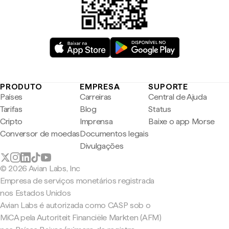
PRODUTO
EMPRESA
SUPORTE
Países
Carreiras
Central de Ajuda
Tarifas
Blog
Status
Cripto
Imprensa
Baixe o app Morse
Conversor de moedas
Documentos legais
Divulgações
© 2026 Avian Labs, Inc
Empresa de serviços monetários registrada
nos Estados Unidos
Avian Labs é autorizada como CASP sob o
MiCA pela Autoriteit Financiële Markten (AFM)