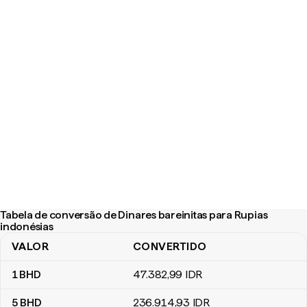
Tabela de conversão de Dinares bareinitas para Rupias
indonésias
VALOR
CONVERTIDO
Tabela de conversão de Dinares bareinitas para Rupias indonésia
1
BHD
47.382
,99
IDR
5
BHD
236.914
,93
IDR