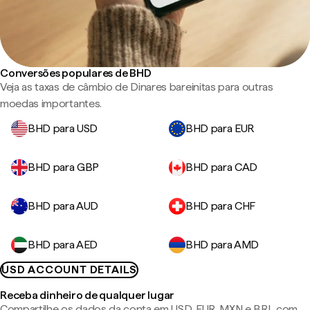
Conversões populares de BHD
Veja as taxas de câmbio de Dinares bareinitas para outras
moedas importantes.
BHD para USD
BHD para EUR
BHD para GBP
BHD para CAD
BHD para AUD
BHD para CHF
BHD para AED
BHD para AMD
USD ACCOUNT DETAILS
Receba dinheiro de qualquer lugar
Compartilhe os dados da conta em USD, EUR, MXN e BRL com