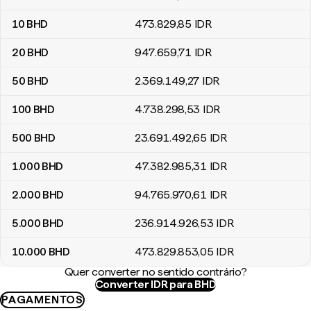
10
BHD
473.829
,85
IDR
20
BHD
947.659
,71
IDR
50
BHD
2.369.149
,27
IDR
100
BHD
4.738.298
,53
IDR
500
BHD
23.691.492
,65
IDR
1.000
BHD
47.382.985
,31
IDR
2.000
BHD
94.765.970
,61
IDR
5.000
BHD
236.914.926
,53
IDR
10.000
BHD
473.829.853
,05
IDR
Quer converter no sentido contrário?
Converter IDR para BHD
PAGAMENTOS