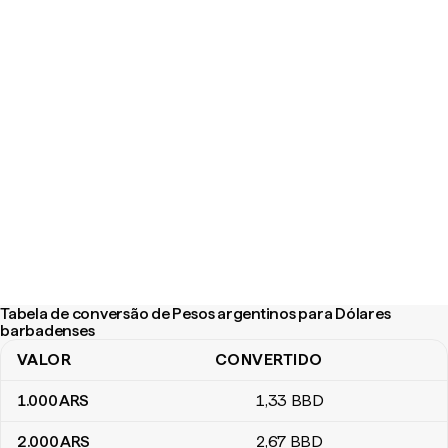
Tabela de conversão de Pesos argentinos para Dólares
barbadenses
VALOR
CONVERTIDO
Tabela de conversão de Pesos argentinos para Dólares barbade
1.000
ARS
1
,33
BBD
2.000
ARS
2
,67
BBD