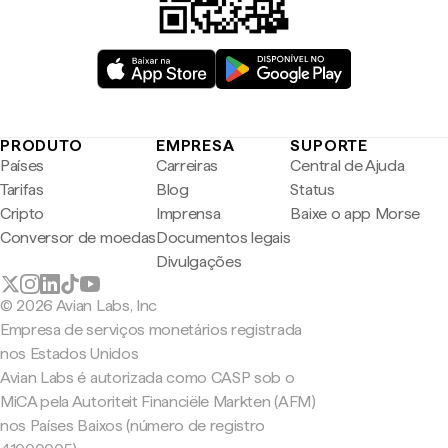
PRODUTO
EMPRESA
SUPORTE
Países
Carreiras
Central de Ajuda
Tarifas
Blog
Status
Cripto
Imprensa
Baixe o app Morse
Conversor de moedas
Documentos legais
Divulgações
© 2026 Avian Labs, Inc
Empresa de serviços monetários registrada
nos Estados Unidos
Avian Labs é autorizada como CASP sob o
MiCA pela Autoriteit Financiële Markten (AFM)
nos Países Baixos (número de registro