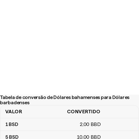
Tabela de conversão de Dólares bahamenses para Dólares
barbadenses
VALOR
CONVERTIDO
Tabela de conversão de Dólares bahamenses para Dólares barb
1
BSD
2
,00
BBD
5
BSD
10
,00
BBD