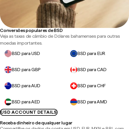
Conversões populares de BSD
Veja as taxas de câmbio de Dólares bahamenses para outras
moedas importantes.
BSD para USD
BSD para EUR
BSD para GBP
BSD para CAD
BSD para AUD
BSD para CHF
BSD para AED
BSD para AMD
USD ACCOUNT DETAILS
Receba dinheiro de qualquer lugar
Compartilhe os dados da conta em USD, EUR, MXN e BRL com