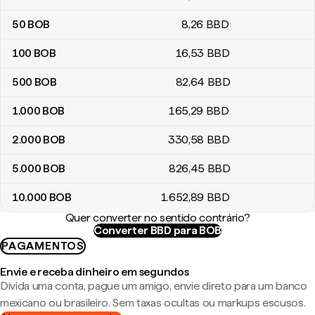
50
BOB
8
,26
BBD
100
BOB
16
,53
BBD
500
BOB
82
,64
BBD
1.000
BOB
165
,29
BBD
2.000
BOB
330
,58
BBD
5.000
BOB
826
,45
BBD
10.000
BOB
1.652
,89
BBD
Quer converter no sentido contrário?
Converter BBD para BOB
PAGAMENTOS
Envie e receba dinheiro em segundos
Divida uma conta, pague um amigo, envie direto para um banco
mexicano ou brasileiro. Sem taxas ocultas ou markups escusos.