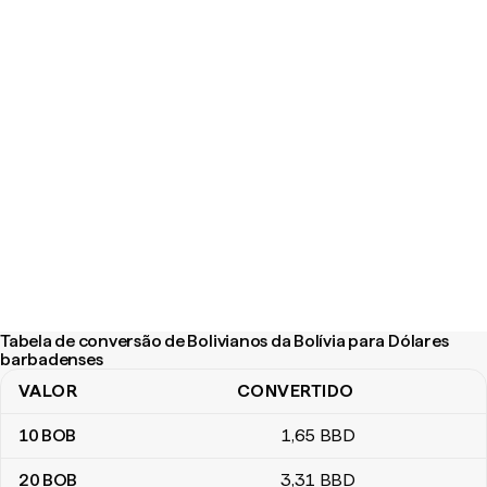
Tabela de conversão de Bolivianos da Bolívia para Dólares
barbadenses
VALOR
CONVERTIDO
Tabela de conversão de Bolivianos da Bolívia para Dólares barb
10
BOB
1
,65
BBD
20
BOB
3
,31
BBD