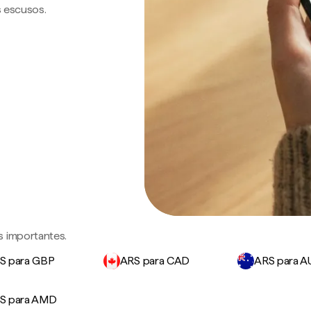
s escusos.
s importantes.
S para GBP
ARS para CAD
ARS para 
S para AMD