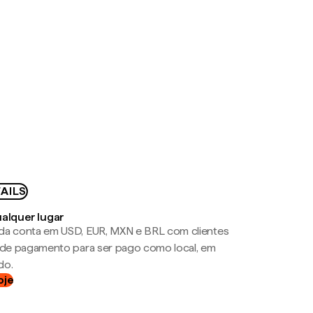
AILS
ualquer lugar
da conta em USD, EUR, MXN e BRL com clientes
a de pagamento para ser pago como local, em
do.
oje