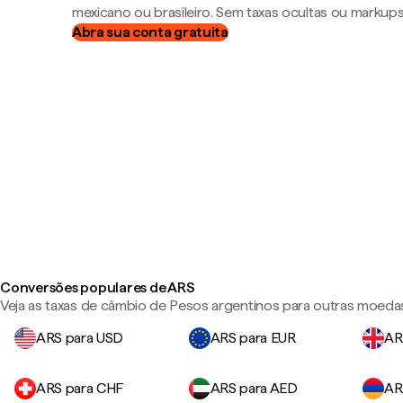
mexicano ou brasileiro. Sem taxas ocultas ou markup
Abra sua conta gratuita
Conversões populares de ARS
Veja as taxas de câmbio de Pesos argentinos para outras moeda
ARS para USD
ARS para EUR
AR
ARS para CHF
ARS para AED
AR