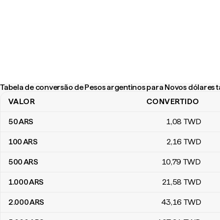
Tabela de conversão de Pesos argentinos para Novos dólares 
VALOR
CONVERTIDO
Tabela de conversão de Pesos argentinos para Novos dólares t
50
ARS
1
,08
TWD
100
ARS
2
,16
TWD
500
ARS
10
,79
TWD
1.000
ARS
21
,58
TWD
2.000
ARS
43
,16
TWD