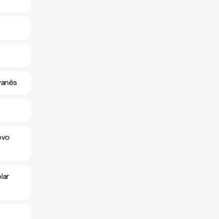
wanês
ovo
lar