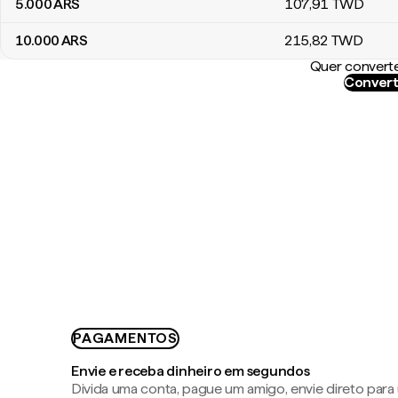
5.000
ARS
107
,91
TWD
10.000
ARS
215
,82
TWD
Quer converte
Convert
PAGAMENTOS
Envie e receba dinheiro em segundos
Divida uma conta, pague um amigo, envie direto par