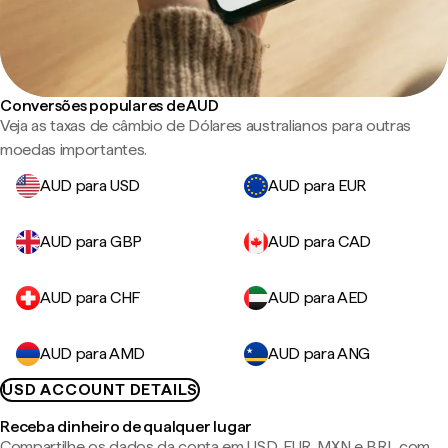
Conversões populares de AUD
Veja as taxas de câmbio de Dólares australianos para outras
moedas importantes.
AUD para USD
AUD para EUR
AUD para GBP
AUD para CAD
AUD para CHF
AUD para AED
AUD para AMD
AUD para ANG
USD ACCOUNT DETAILS
Receba dinheiro de qualquer lugar
Compartilhe os dados da conta em USD, EUR, MXN e BRL com