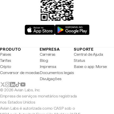
PRODUTO
EMPRESA
SUPORTE
Países
Carreiras
Central de Ajuda
Tarifas
Blog
Status
Cripto
Imprensa
Baixe o app Morse
Conversor de moedas
Documentos legais
Divulgações
© 2026 Avian Labs, Inc
Empresa de serviços monetários registrada
nos Estados Unidos
Avian Labs é autorizada como CASP sob o