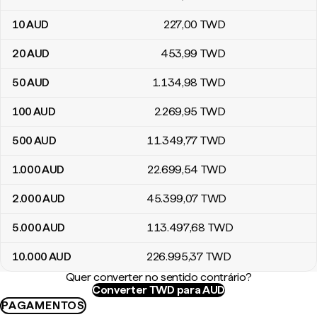
10
AUD
227
,00
TWD
20
AUD
453
,99
TWD
50
AUD
1.134
,98
TWD
100
AUD
2.269
,95
TWD
500
AUD
11.349
,77
TWD
1.000
AUD
22.699
,54
TWD
2.000
AUD
45.399
,07
TWD
5.000
AUD
113.497
,68
TWD
10.000
AUD
226.995
,37
TWD
Quer converter no sentido contrário?
Converter TWD para AUD
PAGAMENTOS