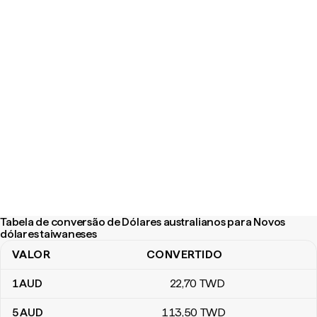
Tabela de conversão de Dólares australianos para Novos
dólares taiwaneses
VALOR
CONVERTIDO
Tabela de conversão de Dólares australianos para Novos dólare
1
AUD
22
,70
TWD
5
AUD
113
,50
TWD