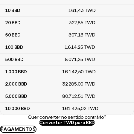
10
BBD
161
,43
TWD
20
BBD
322
,85
TWD
50
BBD
807
,13
TWD
100
BBD
1.614
,25
TWD
500
BBD
8.071
,25
TWD
1.000
BBD
16.142
,50
TWD
2.000
BBD
32.285
,00
TWD
5.000
BBD
80.712
,51
TWD
10.000
BBD
161.425
,02
TWD
Quer converter no sentido contrário?
Converter TWD para BBD
PAGAMENTOS