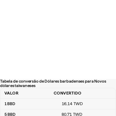
Tabela de conversão de Dólares barbadenses para Novos
dólares taiwaneses
VALOR
CONVERTIDO
Tabela de conversão de Dólares barbadenses para Novos dólar
1
BBD
16
,14
TWD
5
BBD
80
,71
TWD