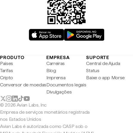
PRODUTO
EMPRESA
SUPORTE
Países
Carreiras
Central de Ajuda
Tarifas
Blog
Status
Cripto
Imprensa
Baixe o app Morse
Conversor de moedas
Documentos legais
Divulgações
© 2026 Avian Labs, Inc
Empresa de serviços monetários registrada
nos Estados Unidos
Avian Labs é autorizada como CASP sob o