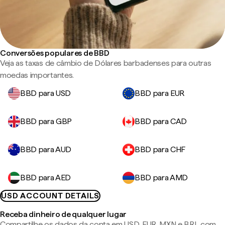
Conversões populares de BBD
Veja as taxas de câmbio de Dólares barbadenses para outras
moedas importantes.
BBD para USD
BBD para EUR
BBD para GBP
BBD para CAD
BBD para AUD
BBD para CHF
BBD para AED
BBD para AMD
USD ACCOUNT DETAILS
Receba dinheiro de qualquer lugar
Compartilhe os dados da conta em USD, EUR, MXN e BRL com