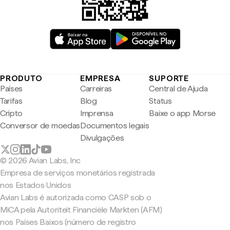
PRODUTO
EMPRESA
SUPORTE
Países
Carreiras
Central de Ajuda
Tarifas
Blog
Status
Cripto
Imprensa
Baixe o app Morse
Conversor de moedas
Documentos legais
Divulgações
© 2026 Avian Labs, Inc
Empresa de serviços monetários registrada
nos Estados Unidos
Avian Labs é autorizada como CASP sob o
MiCA pela Autoriteit Financiële Markten (AFM)
nos Países Baixos (número de registro