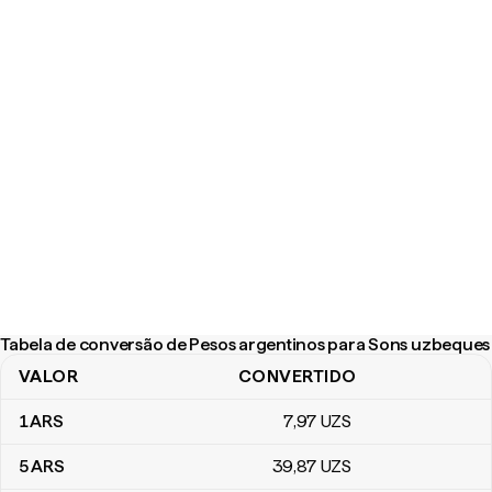
Tabela de conversão de Pesos argentinos para Sons uzbeques
VALOR
CONVERTIDO
Tabela de conversão de Pesos argentinos para Sons uzbeques
1
ARS
7
,97
UZS
5
ARS
39
,87
UZS