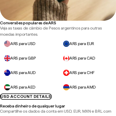
Conversões populares de ARS
Veja as taxas de câmbio de Pesos argentinos para outras
moedas importantes.
ARS para USD
ARS para EUR
ARS para GBP
ARS para CAD
ARS para AUD
ARS para CHF
ARS para AED
ARS para AMD
USD ACCOUNT DETAILS
Receba dinheiro de qualquer lugar
Compartilhe os dados da conta em USD, EUR, MXN e BRL com