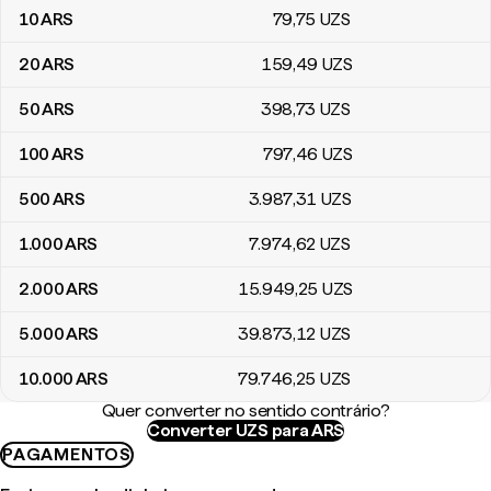
10
ARS
79
,75
UZS
20
ARS
159
,49
UZS
50
ARS
398
,73
UZS
100
ARS
797
,46
UZS
500
ARS
3.987
,31
UZS
1.000
ARS
7.974
,62
UZS
2.000
ARS
15.949
,25
UZS
5.000
ARS
39.873
,12
UZS
10.000
ARS
79.746
,25
UZS
Quer converter no sentido contrário?
Converter UZS para ARS
PAGAMENTOS