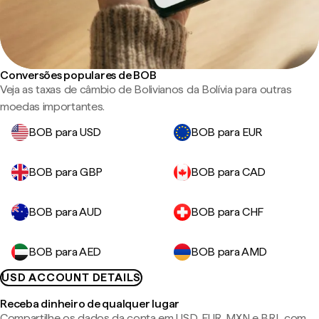
Conversões populares de BOB
Veja as taxas de câmbio de Bolivianos da Bolívia para outras
moedas importantes.
BOB para USD
BOB para EUR
BOB para GBP
BOB para CAD
BOB para AUD
BOB para CHF
BOB para AED
BOB para AMD
USD ACCOUNT DETAILS
Receba dinheiro de qualquer lugar
Compartilhe os dados da conta em USD, EUR, MXN e BRL com