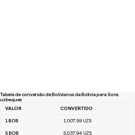
Tabela de conversão de Bolivianos da Bolívia para Sons
uzbeques
VALOR
CONVERTIDO
Tabela de conversão de Bolivianos da Bolívia para Sons uzbeque
1
BOB
1.007
,59
UZS
5
BOB
5.037
,94
UZS