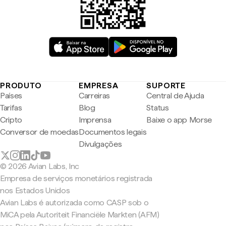
PRODUTO
EMPRESA
SUPORTE
Países
Carreiras
Central de Ajuda
Tarifas
Blog
Status
Cripto
Imprensa
Baixe o app Morse
Conversor de moedas
Documentos legais
Divulgações
© 2026 Avian Labs, Inc
Empresa de serviços monetários registrada
nos Estados Unidos
Avian Labs é autorizada como CASP sob o
MiCA pela Autoriteit Financiële Markten (AFM)