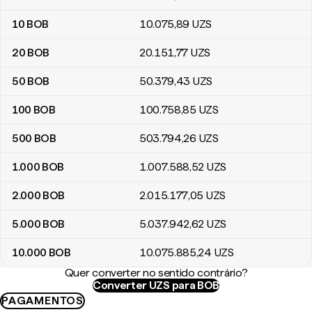
10
BOB
10.075
,89
UZS
20
BOB
20.151
,77
UZS
50
BOB
50.379
,43
UZS
100
BOB
100.758
,85
UZS
500
BOB
503.794
,26
UZS
1.000
BOB
1.007.588
,52
UZS
2.000
BOB
2.015.177
,05
UZS
5.000
BOB
5.037.942
,62
UZS
10.000
BOB
10.075.885
,24
UZS
Quer converter no sentido contrário?
Converter UZS para BOB
PAGAMENTOS