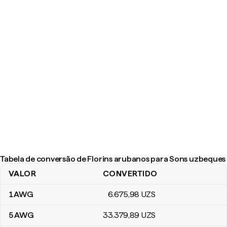
Tabela de conversão de Florins arubanos para Sons uzbeques
VALOR
CONVERTIDO
Tabela de conversão de Florins arubanos para Sons uzbeques
1
AWG
6.675
,98
UZS
5
AWG
33.379
,89
UZS