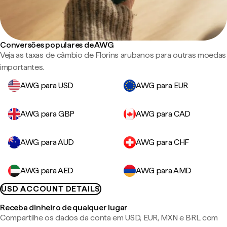
Conversões populares de AWG
Veja as taxas de câmbio de Florins arubanos para outras moedas
importantes.
AWG para USD
AWG para EUR
AWG para GBP
AWG para CAD
AWG para AUD
AWG para CHF
AWG para AED
AWG para AMD
USD ACCOUNT DETAILS
Receba dinheiro de qualquer lugar
Compartilhe os dados da conta em USD, EUR, MXN e BRL com