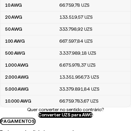
10
AWG
66.759
,78
UZS
20
AWG
133.519
,57
UZS
50
AWG
333.798
,92
UZS
100
AWG
667.597
,84
UZS
500
AWG
3.337.989
,18
UZS
1.000
AWG
6.675.978
,37
UZS
2.000
AWG
13.351.956
,73
UZS
5.000
AWG
33.379.891
,84
UZS
10.000
AWG
66.759.783
,67
UZS
Quer converter no sentido contrário?
Converter UZS para AWG
PAGAMENTOS