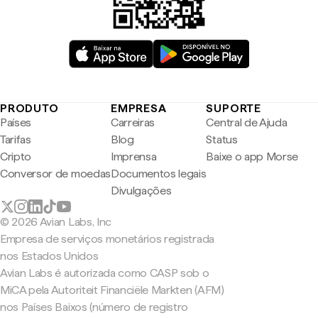
PRODUTO
EMPRESA
SUPORTE
Países
Carreiras
Central de Ajuda
Tarifas
Blog
Status
Cripto
Imprensa
Baixe o app Morse
Conversor de moedas
Documentos legais
Divulgações
© 2026 Avian Labs, Inc
Empresa de serviços monetários registrada
nos Estados Unidos
Avian Labs é autorizada como CASP sob o
MiCA pela Autoriteit Financiële Markten (AFM)
nos Países Baixos (número de registro