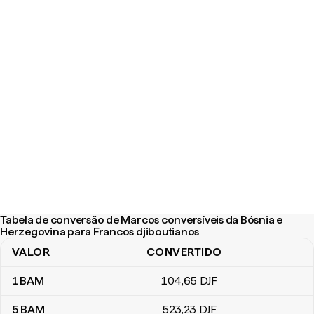
Tabela de conversão de Marcos conversíveis da Bósnia e
Herzegovina para Francos djiboutianos
VALOR
CONVERTIDO
Tabela de conversão de Marcos conversíveis da Bósnia e Herzeg
1
BAM
104
,65
DJF
5
BAM
523
,23
DJF