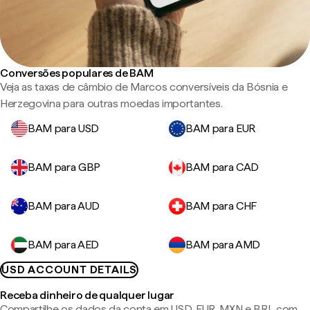
Conversões populares de BAM
Veja as taxas de câmbio de Marcos conversíveis da Bósnia e
Herzegovina para outras moedas importantes.
BAM para USD
BAM para EUR
BAM para GBP
BAM para CAD
BAM para AUD
BAM para CHF
BAM para AED
BAM para AMD
USD ACCOUNT DETAILS
Receba dinheiro de qualquer lugar
Compartilhe os dados da conta em USD, EUR, MXN e BRL com