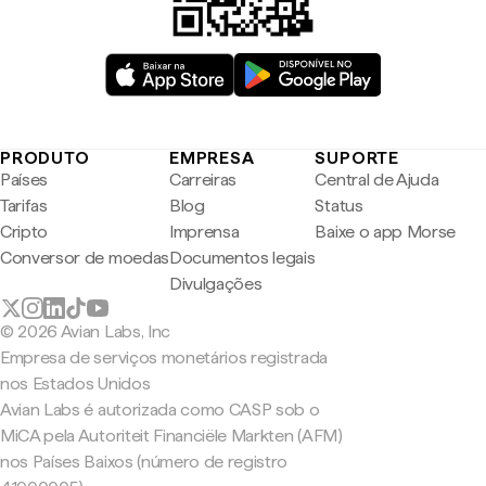
PRODUTO
EMPRESA
SUPORTE
Países
Carreiras
Central de Ajuda
Tarifas
Blog
Status
Cripto
Imprensa
Baixe o app Morse
Conversor de moedas
Documentos legais
Divulgações
© 2026 Avian Labs, Inc
Empresa de serviços monetários registrada
nos Estados Unidos
Avian Labs é autorizada como CASP sob o
MiCA pela Autoriteit Financiële Markten (AFM)
nos Países Baixos (número de registro