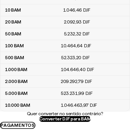
10
BAM
1.046
,46
DJF
20
BAM
2.092
,93
DJF
50
BAM
5.232
,32
DJF
100
BAM
10.464
,64
DJF
500
BAM
52.323
,20
DJF
1.000
BAM
104.646
,40
DJF
2.000
BAM
209.292
,79
DJF
5.000
BAM
523.231
,99
DJF
10.000
BAM
1.046.463
,97
DJF
Quer converter no sentido contrário?
Converter DJF para BAM
PAGAMENTOS