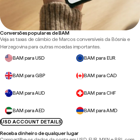
Conversões populares de BAM
Veja as taxas de câmbio de Marcos conversíveis da Bósnia e
Herzegovina para outras moedas importantes.
BAM para USD
BAM para EUR
BAM para GBP
BAM para CAD
BAM para AUD
BAM para CHF
BAM para AED
BAM para AMD
USD ACCOUNT DETAILS
Receba dinheiro de qualquer lugar
Compartilhe os dados da conta em USD, EUR, MXN e BRL com