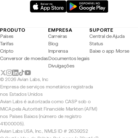
PRODUTO
EMPRESA
SUPORTE
Países
Carreiras
Central de Ajuda
Tarifas
Blog
Status
Cripto
Imprensa
Baixe o app Morse
Conversor de moedas
Documentos legais
Divulgações
© 2026 Avian Labs, Inc
Empresa de serviços monetários registrada
nos Estados Unidos
Avian Labs é autorizada como CASP sob o
MiCA pela Autoriteit Financiële Markten (AFM)
nos Países Baixos (número de registro
41000005).
Avian Labs USA, Inc., NMLS ID # 2639252