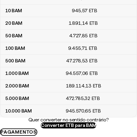
10
BAM
945
,57
ETB
20
BAM
1.891
,14
ETB
50
BAM
4.727
,85
ETB
100
BAM
9.455
,71
ETB
500
BAM
47.278
,53
ETB
1.000
BAM
94.557
,06
ETB
2.000
BAM
189.114
,13
ETB
5.000
BAM
472.785
,32
ETB
10.000
BAM
945.570
,65
ETB
Quer converter no sentido contrário?
Converter ETB para BAM
PAGAMENTOS