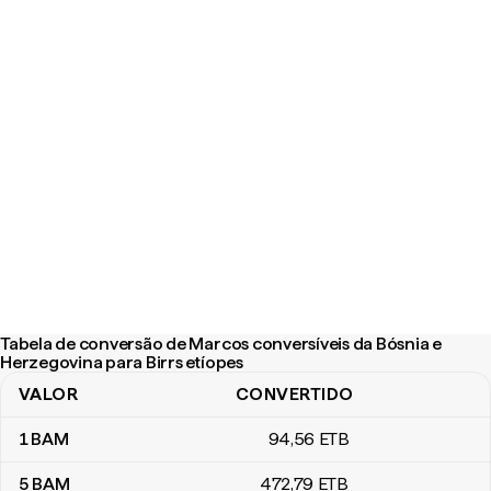
Tabela de conversão de Marcos conversíveis da Bósnia e
Herzegovina para Birrs etíopes
VALOR
CONVERTIDO
Tabela de conversão de Marcos conversíveis da Bósnia e Herzego
1
BAM
94
,56
ETB
5
BAM
472
,79
ETB