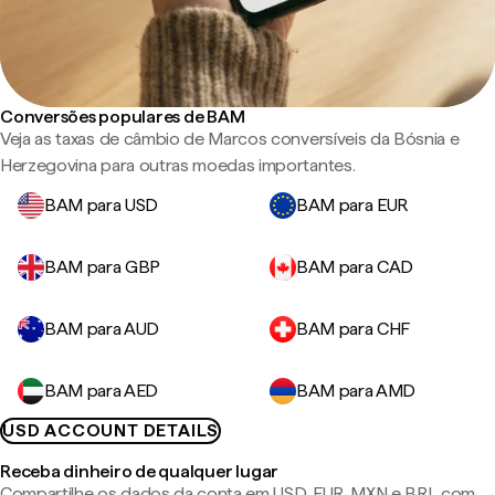
Conversões populares de BAM
Veja as taxas de câmbio de Marcos conversíveis da Bósnia e
Herzegovina para outras moedas importantes.
BAM para USD
BAM para EUR
BAM para GBP
BAM para CAD
BAM para AUD
BAM para CHF
BAM para AED
BAM para AMD
USD ACCOUNT DETAILS
Receba dinheiro de qualquer lugar
Compartilhe os dados da conta em USD, EUR, MXN e BRL com