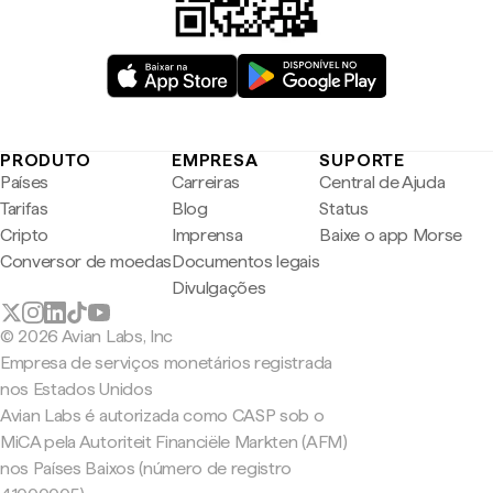
PRODUTO
EMPRESA
SUPORTE
Países
Carreiras
Central de Ajuda
Tarifas
Blog
Status
Cripto
Imprensa
Baixe o app Morse
Conversor de moedas
Documentos legais
Divulgações
© 2026 Avian Labs, Inc
Empresa de serviços monetários registrada
nos Estados Unidos
Avian Labs é autorizada como CASP sob o
MiCA pela Autoriteit Financiële Markten (AFM)
nos Países Baixos (número de registro