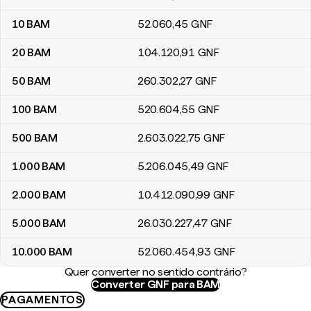
10
BAM
52.060
,45
GNF
20
BAM
104.120
,91
GNF
50
BAM
260.302
,27
GNF
100
BAM
520.604
,55
GNF
500
BAM
2.603.022
,75
GNF
1.000
BAM
5.206.045
,49
GNF
2.000
BAM
10.412.090
,99
GNF
5.000
BAM
26.030.227
,47
GNF
10.000
BAM
52.060.454
,93
GNF
Quer converter no sentido contrário?
Converter GNF para BAM
PAGAMENTOS