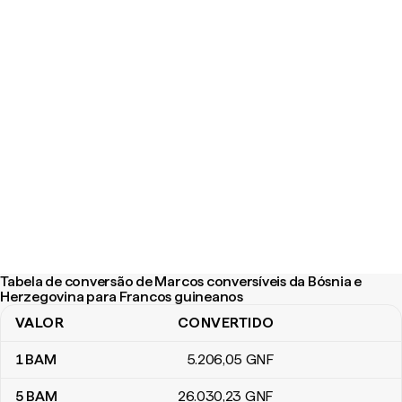
Tabela de conversão de Marcos conversíveis da Bósnia e
Herzegovina para Francos guineanos
VALOR
CONVERTIDO
Tabela de conversão de Marcos conversíveis da Bósnia e Herze
1
BAM
5.206
,05
GNF
5
BAM
26.030
,23
GNF