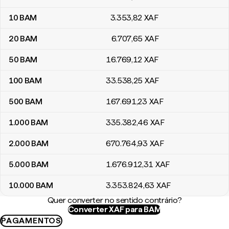
10
BAM
3.353
,82
XAF
20
BAM
6.707
,65
XAF
50
BAM
16.769
,12
XAF
100
BAM
33.538
,25
XAF
500
BAM
167.691
,23
XAF
1.000
BAM
335.382
,46
XAF
2.000
BAM
670.764
,93
XAF
5.000
BAM
1.676.912
,31
XAF
10.000
BAM
3.353.824
,63
XAF
Quer converter no sentido contrário?
Converter XAF para BAM
PAGAMENTOS