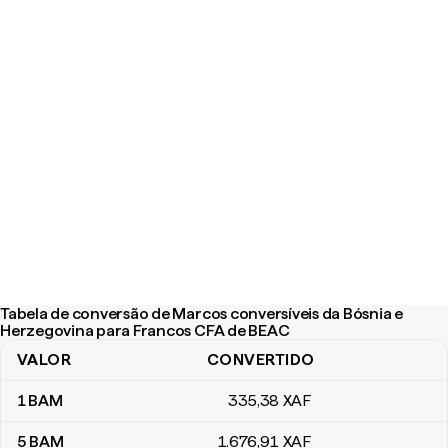
Tabela de conversão de Marcos conversíveis da Bósnia e
Herzegovina para Francos CFA de BEAC
VALOR
CONVERTIDO
Tabela de conversão de Marcos conversíveis da Bósnia e Herze
1
BAM
335
,38
XAF
5
BAM
1.676
,91
XAF