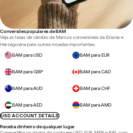
Conversões populares de BAM
Veja as taxas de câmbio de Marcos conversíveis da Bósnia e
Herzegovina para outras moedas importantes.
BAM para USD
BAM para EUR
BAM para GBP
BAM para CAD
BAM para AUD
BAM para CHF
BAM para AED
BAM para AMD
USD ACCOUNT DETAILS
Receba dinheiro de qualquer lugar
Compartilhe os dados da conta em USD, EUR, MXN e BRL com