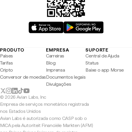
PRODUTO
EMPRESA
SUPORTE
Países
Carreiras
Central de Ajuda
Tarifas
Blog
Status
Cripto
Imprensa
Baixe o app Morse
Conversor de moedas
Documentos legais
Divulgações
© 2026 Avian Labs, Inc
Empresa de serviços monetários registrada
nos Estados Unidos
Avian Labs é autorizada como CASP sob o
MiCA pela Autoriteit Financiële Markten (AFM)