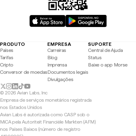
PRODUTO
EMPRESA
SUPORTE
Países
Carreiras
Central de Ajuda
Tarifas
Blog
Status
Cripto
Imprensa
Baixe o app Morse
Conversor de moedas
Documentos legais
Divulgações
© 2026 Avian Labs, Inc
Empresa de serviços monetários registrada
nos Estados Unidos
Avian Labs é autorizada como CASP sob o
MiCA pela Autoriteit Financiële Markten (AFM)
nos Países Baixos (número de registro