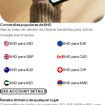
Conversões populares de BHD
Veja as taxas de câmbio de Dinares bareinitas para outras
moedas importantes.
BHD para USD
BHD para EUR
BHD para GBP
BHD para CAD
BHD para AUD
BHD para CHF
BHD para AED
BHD para AMD
USD ACCOUNT DETAILS
Receba dinheiro de qualquer lugar
Compartilhe os dados da conta em USD, EUR, MXN e BRL com