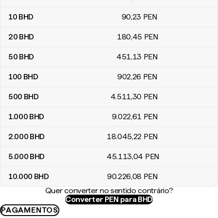
10
BHD
90
,23
PEN
20
BHD
180
,45
PEN
50
BHD
451
,13
PEN
100
BHD
902
,26
PEN
500
BHD
4.511
,30
PEN
1.000
BHD
9.022
,61
PEN
2.000
BHD
18.045
,22
PEN
5.000
BHD
45.113
,04
PEN
10.000
BHD
90.226
,08
PEN
Quer converter no sentido contrário?
Converter PEN para BHD
PAGAMENTOS