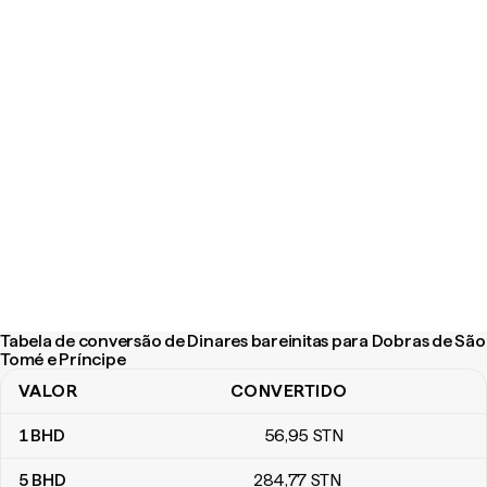
Tabela de conversão de Dinares bareinitas para Dobras de São
Tomé e Príncipe
VALOR
CONVERTIDO
Tabela de conversão de Dinares bareinitas para Dobras de São T
1
BHD
56
,95
STN
5
BHD
284
,77
STN