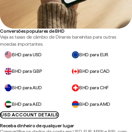
Conversões populares de BHD
Veja as taxas de câmbio de Dinares bareinitas para outras
moedas importantes.
BHD para USD
BHD para EUR
BHD para GBP
BHD para CAD
BHD para AUD
BHD para CHF
BHD para AED
BHD para AMD
USD ACCOUNT DETAILS
Receba dinheiro de qualquer lugar
Compartilhe os dados da conta em USD, EUR, MXN e BRL com