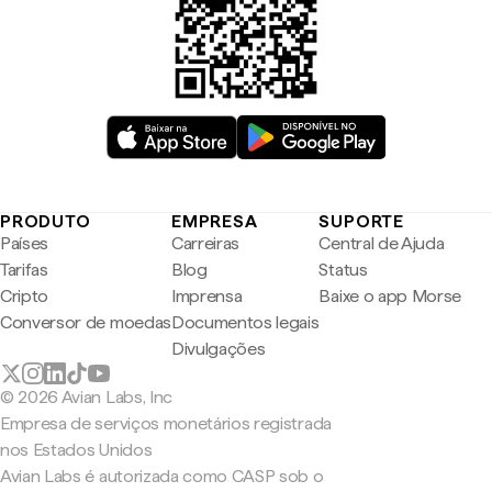
PRODUTO
EMPRESA
SUPORTE
Países
Carreiras
Central de Ajuda
Tarifas
Blog
Status
Cripto
Imprensa
Baixe o app Morse
Conversor de moedas
Documentos legais
Divulgações
© 2026 Avian Labs, Inc
Empresa de serviços monetários registrada
nos Estados Unidos
Avian Labs é autorizada como CASP sob o