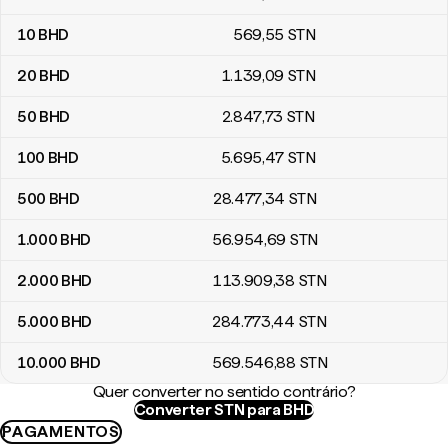
10
BHD
569
,55
STN
20
BHD
1.139
,09
STN
50
BHD
2.847
,73
STN
100
BHD
5.695
,47
STN
500
BHD
28.477
,34
STN
1.000
BHD
56.954
,69
STN
2.000
BHD
113.909
,38
STN
5.000
BHD
284.773
,44
STN
10.000
BHD
569.546
,88
STN
Quer converter no sentido contrário?
Converter STN para BHD
PAGAMENTOS