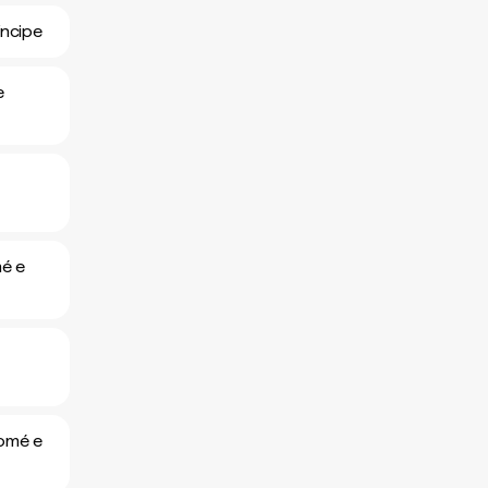
íncipe
e
mé e
Tomé e