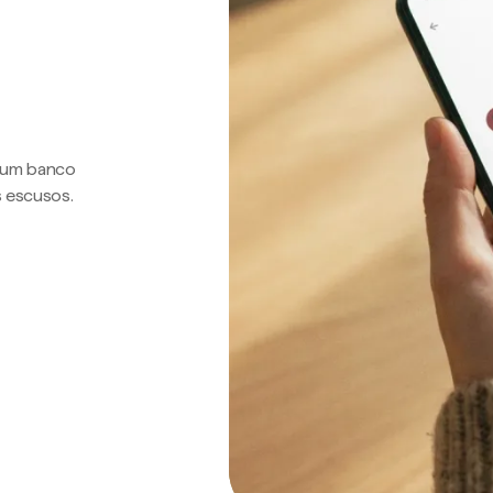
a um banco
s escusos.