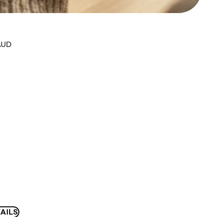
AUD
AILS