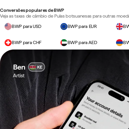
Conversões populares de BWP
Veja as taxas de câmbio de Pulas botsuanesas para outras moed
BWP para USD
BWP para EUR
BW
BWP para CHF
BWP para AED
BW