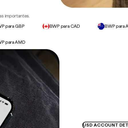
as importantes.
P para GBP
BWP para CAD
BWP para 
P para AMD
USD ACCOUNT DET