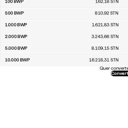
100
BWP
162
,18
STN
500
BWP
810
,92
STN
1.000
BWP
1.621
,83
STN
2.000
BWP
3.243
,66
STN
5.000
BWP
8.109
,15
STN
10.000
BWP
16.218
,31
STN
Quer converte
Convert