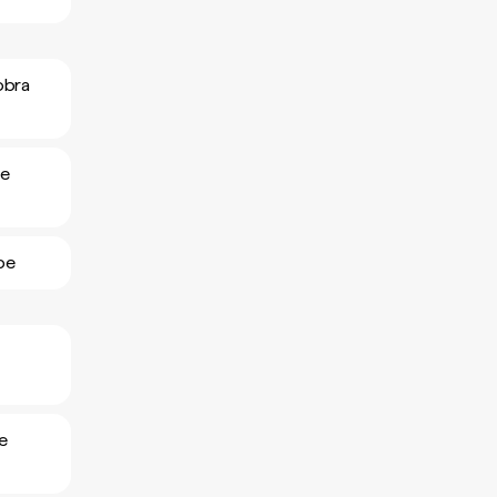
obra
 e
pe
e