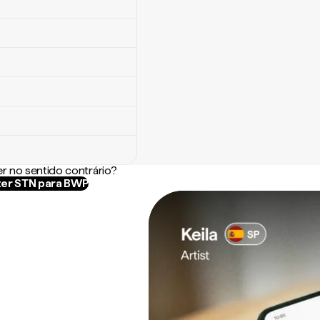
r no sentido contrário?
er STN para BWP