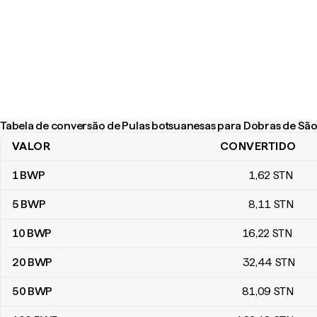
Tabela de conversão de Pulas botsuanesas para Dobras de São
VALOR
CONVERTIDO
Tabela de conversão de Pulas botsuanesas para Dobras de São 
1
BWP
1
,62
STN
5
BWP
8
,11
STN
10
BWP
16
,22
STN
20
BWP
32
,44
STN
50
BWP
81
,09
STN