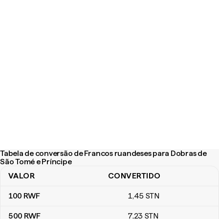
Tabela de conversão de Francos ruandeses para Dobras de
São Tomé e Príncipe
VALOR
CONVERTIDO
Tabela de conversão de Francos ruandeses para Dobras de São 
100
RWF
1
,45
STN
500
RWF
7
,23
STN