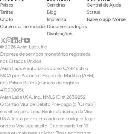
Países
Carreiras
Central de Ajuda
Tarifas
Blog
Status
Cripto
Imprensa
Baixe o app Morse
Conversor de moedas
Documentos legais
Divulgações
© 2026 Avian Labs, Inc
Empresa de serviços monetários registrada
nos Estados Unidos
Avian Labs é autorizada como CASP sob o
MiCA pela Autoriteit Financiële Markten (AFM)
nos Países Baixos (número de registro
41000005).
Avian Labs USA, Inc., NMLS ID # 2639252
O Cartão Visa de Débito Pré-pago (o "Cartão")
é emitido pelo Lead Bank sob licença da Visa
U.S.A. Inc. e pode ser usado em qualquer lugar
onde o Visa seja aceito. É necessário ter 18
anos ou mais para solicitar. Taxas podem ser