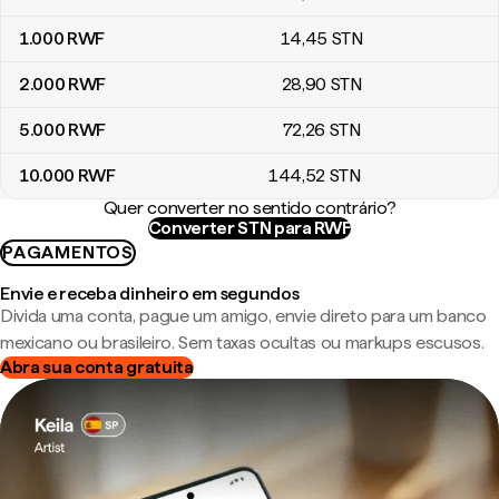
1.000
RWF
14
,45
STN
2.000
RWF
28
,90
STN
5.000
RWF
72
,26
STN
10.000
RWF
144
,52
STN
Quer converter no sentido contrário?
Converter STN para RWF
PAGAMENTOS
Envie e receba dinheiro em segundos
Divida uma conta, pague um amigo, envie direto para um banco
mexicano ou brasileiro. Sem taxas ocultas ou markups escusos.
Abra sua conta gratuita