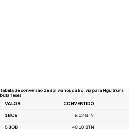
Tabela de conversão de Bolivianos da Bolívia para Ngultruns
butaneses
VALOR
CONVERTIDO
Tabela de conversão de Bolivianos da Bolívia para Ngultruns but
1
BOB
8
,02
BTN
5
BOB
40
,10
BTN