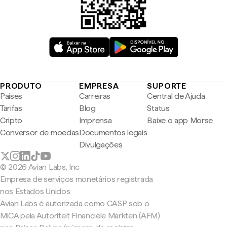
PRODUTO
EMPRESA
SUPORTE
Países
Carreiras
Central de Ajuda
Tarifas
Blog
Status
Cripto
Imprensa
Baixe o app Morse
Conversor de moedas
Documentos legais
Divulgações
© 2026 Avian Labs, Inc
Empresa de serviços monetários registrada
nos Estados Unidos
Avian Labs é autorizada como CASP sob o
MiCA pela Autoriteit Financiële Markten (AFM)