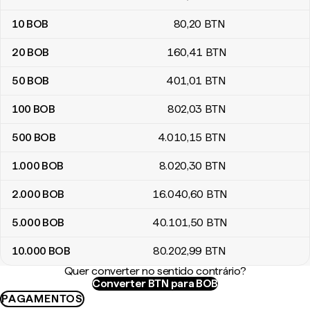
10
BOB
80
,20
BTN
20
BOB
160
,41
BTN
50
BOB
401
,01
BTN
100
BOB
802
,03
BTN
500
BOB
4.010
,15
BTN
1.000
BOB
8.020
,30
BTN
2.000
BOB
16.040
,60
BTN
5.000
BOB
40.101
,50
BTN
10.000
BOB
80.202
,99
BTN
Quer converter no sentido contrário?
Converter BTN para BOB
PAGAMENTOS