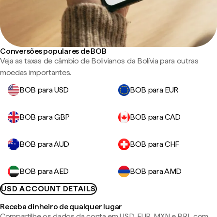
Conversões populares de BOB
Veja as taxas de câmbio de Bolivianos da Bolívia para outras
moedas importantes.
BOB para USD
BOB para EUR
BOB para GBP
BOB para CAD
BOB para AUD
BOB para CHF
BOB para AED
BOB para AMD
USD ACCOUNT DETAILS
Receba dinheiro de qualquer lugar
Compartilhe os dados da conta em USD, EUR, MXN e BRL com