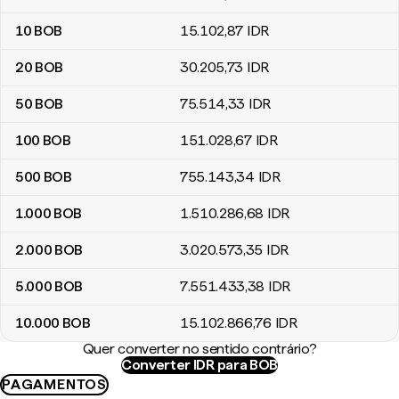
10
BOB
15.102
,87
IDR
20
BOB
30.205
,73
IDR
50
BOB
75.514
,33
IDR
100
BOB
151.028
,67
IDR
500
BOB
755.143
,34
IDR
1.000
BOB
1.510.286
,68
IDR
2.000
BOB
3.020.573
,35
IDR
5.000
BOB
7.551.433
,38
IDR
10.000
BOB
15.102.866
,76
IDR
Quer converter no sentido contrário?
Converter IDR para BOB
PAGAMENTOS