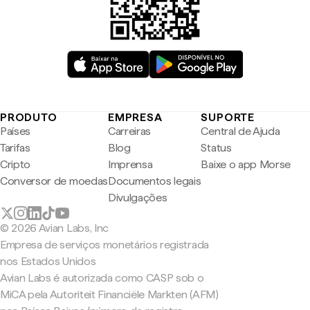
PRODUTO
EMPRESA
SUPORTE
Países
Carreiras
Central de Ajuda
Tarifas
Blog
Status
Cripto
Imprensa
Baixe o app Morse
Conversor de moedas
Documentos legais
Divulgações
© 2026 Avian Labs, Inc
Empresa de serviços monetários registrada
nos Estados Unidos
Avian Labs é autorizada como CASP sob o
MiCA pela Autoriteit Financiële Markten (AFM)