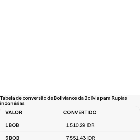
Tabela de conversão de Bolivianos da Bolívia para Rupias
indonésias
VALOR
CONVERTIDO
Tabela de conversão de Bolivianos da Bolívia para Rupias indonés
1
BOB
1.510
,29
IDR
5
BOB
7.551
,43
IDR