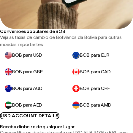
Conversões populares de BOB
Veja as taxas de câmbio de Bolivianos da Bolívia para outras
moedas importantes.
BOB para USD
BOB para EUR
BOB para GBP
BOB para CAD
BOB para AUD
BOB para CHF
BOB para AED
BOB para AMD
USD ACCOUNT DETAILS
Receba dinheiro de qualquer lugar
Compartilhe os dados da conta em USD, EUR, MXN e BRL com