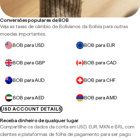
Conversões populares de BOB
Veja as taxas de câmbio de Bolivianos da Bolívia para outras
moedas importantes.
BOB para USD
BOB para EUR
BOB para GBP
BOB para CAD
BOB para AUD
BOB para CHF
BOB para AED
BOB para AMD
USD ACCOUNT DETAILS
Receba dinheiro de qualquer lugar
Compartilhe os dados da conta em USD, EUR, MXN e BRL com
clientes e plataformas de folha de pagamento para ser pago