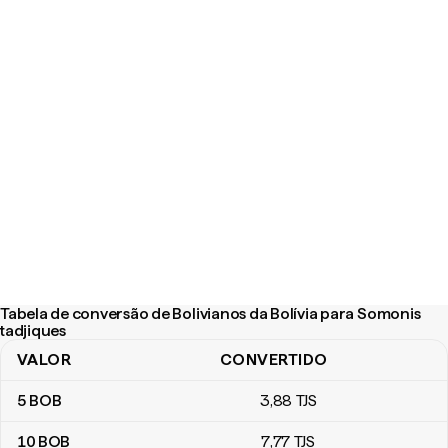
Tabela de conversão de Bolivianos da Bolívia para Somonis
tadjiques
VALOR
CONVERTIDO
Tabela de conversão de Bolivianos da Bolívia para Somonis tadji
5
BOB
3
,88
TJS
10
BOB
7
,77
TJS