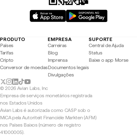
PRODUTO
EMPRESA
SUPORTE
Países
Carreiras
Central de Ajuda
Tarifas
Blog
Status
Cripto
Imprensa
Baixe o app Morse
Conversor de moedas
Documentos legais
Divulgações
© 2026 Avian Labs, Inc
Empresa de serviços monetários registrada
nos Estados Unidos
Avian Labs é autorizada como CASP sob o
MiCA pela Autoriteit Financiële Markten (AFM)
nos Países Baixos (número de registro
41000005).