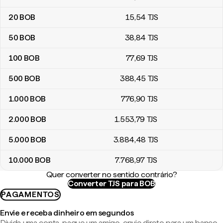
20
BOB
15
,54
TJS
50
BOB
38
,84
TJS
100
BOB
77
,69
TJS
500
BOB
388
,45
TJS
1.000
BOB
776
,90
TJS
2.000
BOB
1.553
,79
TJS
5.000
BOB
3.884
,48
TJS
10.000
BOB
7.768
,97
TJS
Quer converter no sentido contrário?
Converter TJS para BOB
PAGAMENTOS
Envie e receba dinheiro em segundos
Divida uma conta, pague um amigo, envie direto para um banco