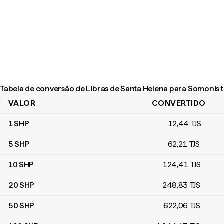
Tabela de conversão de Libras de Santa Helena para Somonis t
VALOR
CONVERTIDO
Tabela de conversão de Libras de Santa Helena para Somonis tad
1
SHP
12
,44
TJS
5
SHP
62
,21
TJS
10
SHP
124
,41
TJS
20
SHP
248
,83
TJS
50
SHP
622
,06
TJS