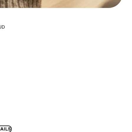
AUD
AILS