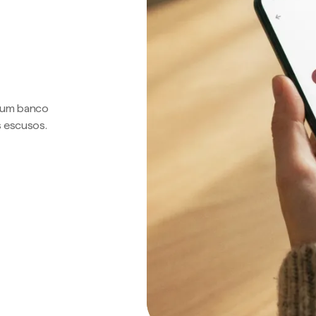
a um banco
s escusos.