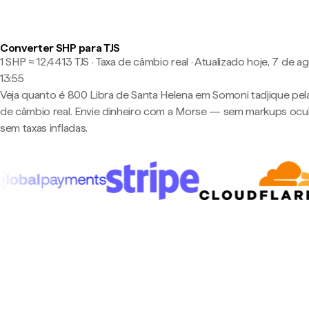
Converter SHP para TJS
1 SHP ≈ 12,4413 TJS · Taxa de câmbio real
·
Atualizado hoje, 7 de a
13:55
Veja quanto é 800 Libra de Santa Helena em Somoni tadjique pela
de câmbio real. Envie dinheiro com a Morse — sem markups ocul
sem taxas infladas.