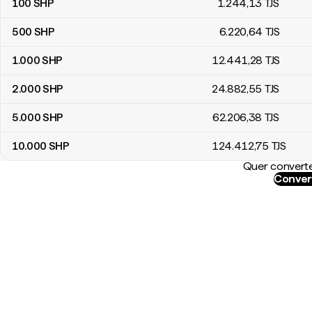
100
SHP
1.244
,13
TJS
500
SHP
6.220
,64
TJS
1.000
SHP
12.441
,28
TJS
2.000
SHP
24.882
,55
TJS
5.000
SHP
62.206
,38
TJS
10.000
SHP
124.412
,75
TJS
Quer converte
Conver