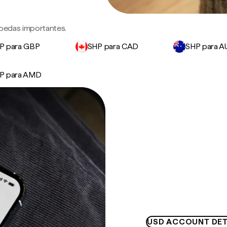
moedas importantes.
P para GBP
SHP para CAD
SHP para 
P para AMD
USD ACCOUNT DET