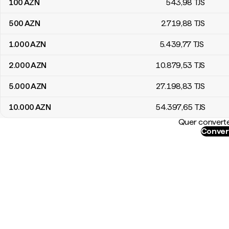
100
AZN
543
,98
TJS
500
AZN
2.719
,88
TJS
1.000
AZN
5.439
,77
TJS
2.000
AZN
10.879
,53
TJS
5.000
AZN
27.198
,83
TJS
10.000
AZN
54.397
,65
TJS
Quer converte
Conver