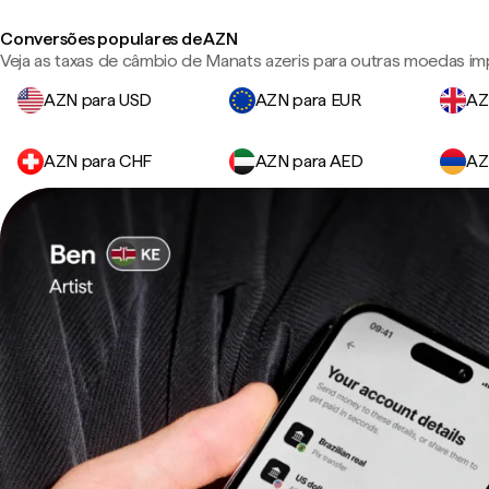
Conversões populares de AZN
Veja as taxas de câmbio de Manats azeris para outras moedas im
AZN para USD
AZN para EUR
AZ
AZN para CHF
AZN para AED
AZ