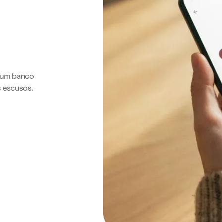
a um banco
s escusos.