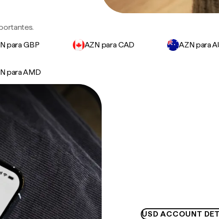
portantes.
N para GBP
AZN para CAD
AZN para 
N para AMD
USD ACCOUNT DET