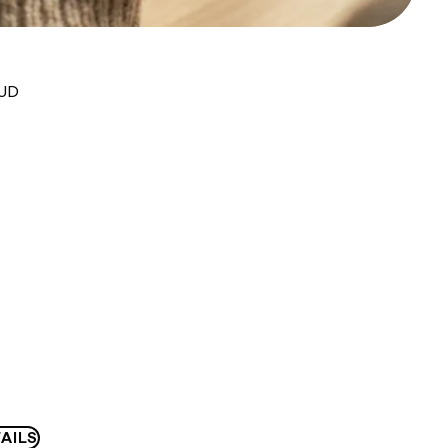
AUD
AILS