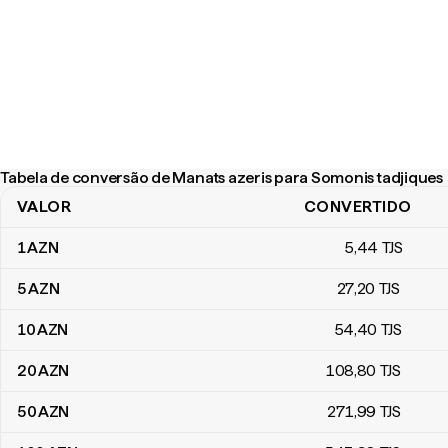
Tabela de conversão de Manats azeris para Somonis tadjiques
VALOR
CONVERTIDO
Tabela de conversão de Manats azeris para Somonis tadjiques
1
AZN
5
,44
TJS
5
AZN
27
,20
TJS
10
AZN
54
,40
TJS
20
AZN
108
,80
TJS
50
AZN
271
,99
TJS