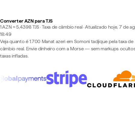
Converter AZN para TJS
1 AZN ≈ 5,4398 TJS · Taxa de câmbio real
·
Atualizado hoje, 7 de a
18:49
Veja quanto é 1.700 Manat azeri em Somoni tadjique pela taxa de
câmbio real. Envie dinheiro com a Morse — sem markups oculto
taxas infladas.