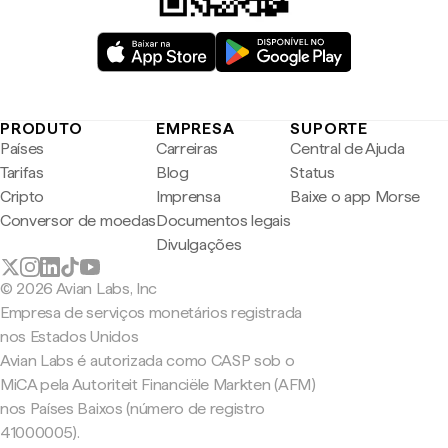
PRODUTO
EMPRESA
SUPORTE
Países
Carreiras
Central de Ajuda
Tarifas
Blog
Status
Cripto
Imprensa
Baixe o app Morse
Conversor de moedas
Documentos legais
Divulgações
© 2026 Avian Labs, Inc
Empresa de serviços monetários registrada
nos Estados Unidos
Avian Labs é autorizada como CASP sob o
MiCA pela Autoriteit Financiële Markten (AFM)
nos Países Baixos (número de registro
41000005).