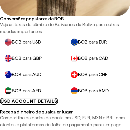
Conversões populares de BOB
Veja as taxas de câmbio de Bolivianos da Bolívia para outras
moedas importantes.
BOB para USD
BOB para EUR
BOB para GBP
BOB para CAD
BOB para AUD
BOB para CHF
BOB para AED
BOB para AMD
USD ACCOUNT DETAILS
Receba dinheiro de qualquer lugar
Compartilhe os dados da conta em USD, EUR, MXN e BRL com
clientes e plataformas de folha de pagamento para ser pago