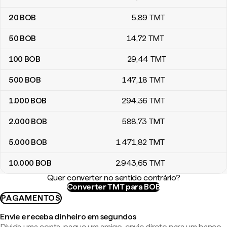
20
BOB
5
,89
TMT
50
BOB
14
,72
TMT
100
BOB
29
,44
TMT
500
BOB
147
,18
TMT
1.000
BOB
294
,36
TMT
2.000
BOB
588
,73
TMT
5.000
BOB
1.471
,82
TMT
10.000
BOB
2.943
,65
TMT
Quer converter no sentido contrário?
Converter TMT para BOB
PAGAMENTOS
Envie e receba dinheiro em segundos
Divida uma conta, pague um amigo, envie direto para um banco