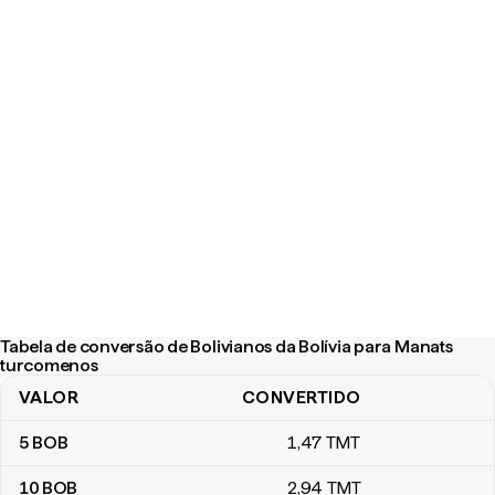
Tabela de conversão de Bolivianos da Bolívia para Manats
turcomenos
VALOR
CONVERTIDO
Tabela de conversão de Bolivianos da Bolívia para Manats turc
5
BOB
1
,47
TMT
10
BOB
2
,94
TMT