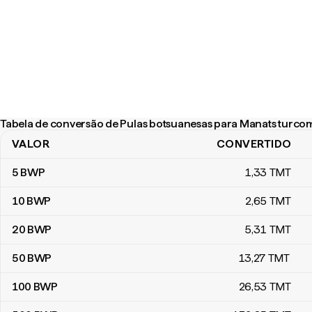
Tabela de conversão de Pulas botsuanesas para Manats turc
VALOR
CONVERTIDO
Tabela de conversão de Pulas botsuanesas para Manats turcom
5
BWP
1
,33
TMT
10
BWP
2
,65
TMT
20
BWP
5
,31
TMT
50
BWP
13
,27
TMT
100
BWP
26
,53
TMT