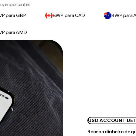
as importantes.
P para GBP
BWP para CAD
BWP para 
P para AMD
USD ACCOUNT DET
Receba dinheiro de q