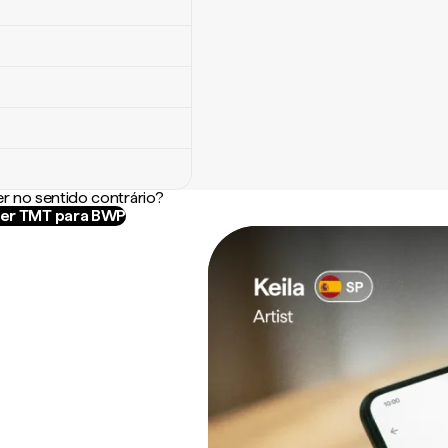
r no sentido contrário?
er TMT para BWP