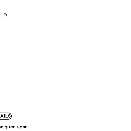
AUD
AILS
ualquer lugar