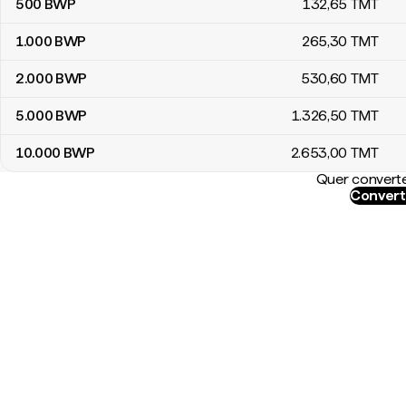
500
BWP
132
,65
TMT
1.000
BWP
265
,30
TMT
2.000
BWP
530
,60
TMT
5.000
BWP
1.326
,50
TMT
10.000
BWP
2.653
,00
TMT
Quer converte
Convert