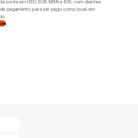
da conta em USD, EUR, MXN e BRL com clientes
a de pagamento para ser pago como local, em
do.
oje