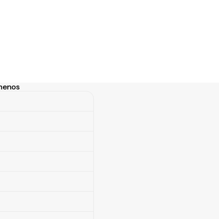
omenos
enos