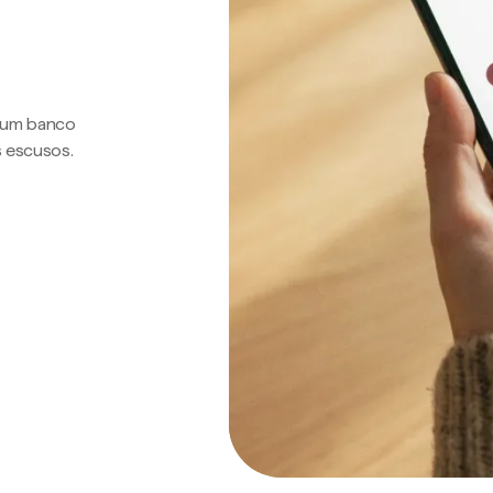
a um banco
s escusos.