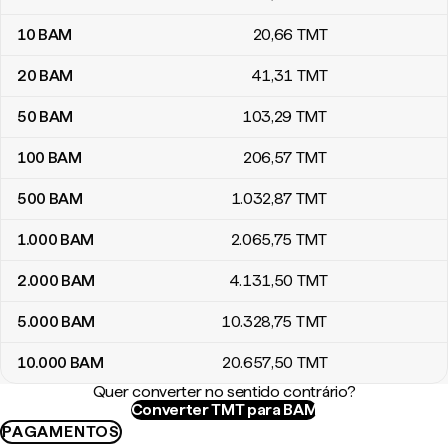
10
BAM
20
,66
TMT
20
BAM
41
,31
TMT
50
BAM
103
,29
TMT
100
BAM
206
,57
TMT
500
BAM
1.032
,87
TMT
1.000
BAM
2.065
,75
TMT
2.000
BAM
4.131
,50
TMT
5.000
BAM
10.328
,75
TMT
10.000
BAM
20.657
,50
TMT
Quer converter no sentido contrário?
Converter TMT para BAM
PAGAMENTOS