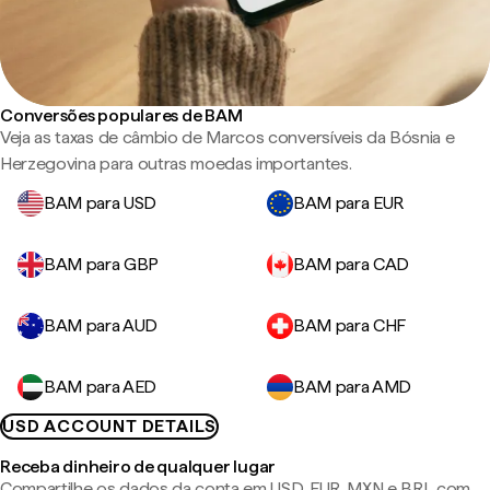
Conversões populares de BAM
Veja as taxas de câmbio de Marcos conversíveis da Bósnia e
Herzegovina para outras moedas importantes.
BAM para USD
BAM para EUR
BAM para GBP
BAM para CAD
BAM para AUD
BAM para CHF
BAM para AED
BAM para AMD
USD ACCOUNT DETAILS
Receba dinheiro de qualquer lugar
Compartilhe os dados da conta em USD, EUR, MXN e BRL com