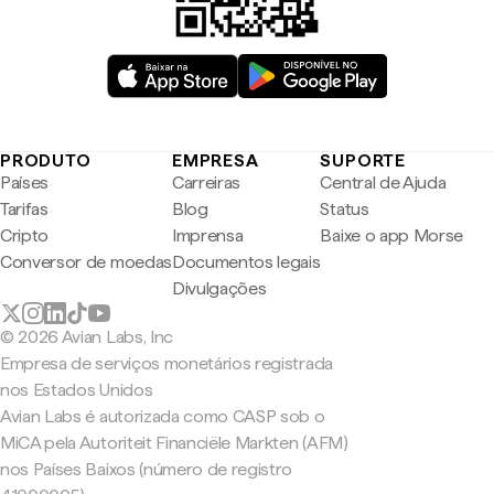
PRODUTO
EMPRESA
SUPORTE
Países
Carreiras
Central de Ajuda
Tarifas
Blog
Status
Cripto
Imprensa
Baixe o app Morse
Conversor de moedas
Documentos legais
Divulgações
© 2026 Avian Labs, Inc
Empresa de serviços monetários registrada
nos Estados Unidos
Avian Labs é autorizada como CASP sob o
MiCA pela Autoriteit Financiële Markten (AFM)
nos Países Baixos (número de registro