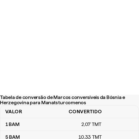
Tabela de conversão de Marcos conversíveis da Bósnia e
Herzegovina para Manats turcomenos
VALOR
CONVERTIDO
Tabela de conversão de Marcos conversíveis da Bósnia e Herz
1
BAM
2
,07
TMT
5
BAM
10
,33
TMT