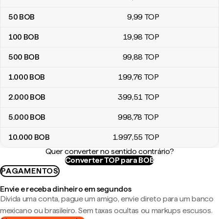
50
BOB
9
,99
TOP
100
BOB
19
,98
TOP
500
BOB
99
,88
TOP
1.000
BOB
199
,76
TOP
2.000
BOB
399
,51
TOP
5.000
BOB
998
,78
TOP
10.000
BOB
1.997
,55
TOP
Quer converter no sentido contrário?
Converter TOP para BOB
PAGAMENTOS
Envie e receba dinheiro em segundos
Divida uma conta, pague um amigo, envie direto para um banco
mexicano ou brasileiro. Sem taxas ocultas ou markups escusos.