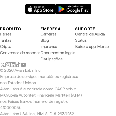
PRODUTO
EMPRESA
SUPORTE
Países
Carreiras
Central de Ajuda
Tarifas
Blog
Status
Cripto
Imprensa
Baixe o app Morse
Conversor de moedas
Documentos legais
Divulgações
© 2026 Avian Labs, Inc
Empresa de serviços monetários registrada
nos Estados Unidos
Avian Labs é autorizada como CASP sob o
MiCA pela Autoriteit Financiële Markten (AFM)
nos Países Baixos (número de registro
41000005).
Avian Labs USA, Inc., NMLS ID # 2639252