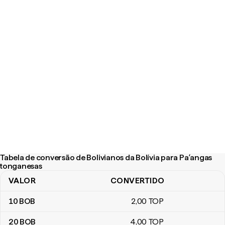
Tabela de conversão de Bolivianos da Bolívia para Paʻangas
tonganesas
VALOR
CONVERTIDO
Tabela de conversão de Bolivianos da Bolívia para Paʻangas ton
10
BOB
2
,00
TOP
20
BOB
4
,00
TOP