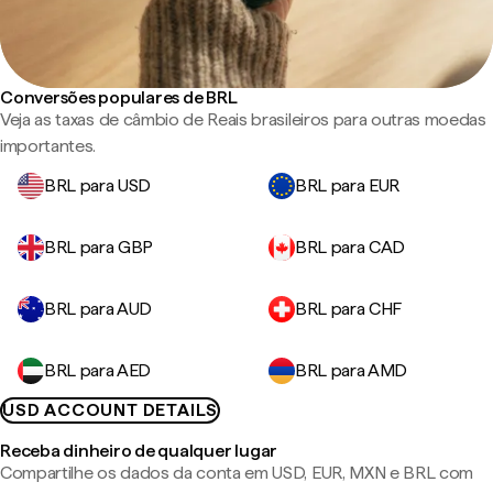
Conversões populares de BRL
Veja as taxas de câmbio de Reais brasileiros para outras moedas
importantes.
BRL para USD
BRL para EUR
BRL para GBP
BRL para CAD
BRL para AUD
BRL para CHF
BRL para AED
BRL para AMD
USD ACCOUNT DETAILS
Receba dinheiro de qualquer lugar
Compartilhe os dados da conta em USD, EUR, MXN e BRL com