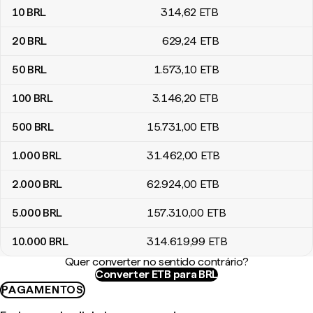
10
BRL
314
,62
ETB
20
BRL
629
,24
ETB
50
BRL
1.573
,10
ETB
100
BRL
3.146
,20
ETB
500
BRL
15.731
,00
ETB
1.000
BRL
31.462
,00
ETB
2.000
BRL
62.924
,00
ETB
5.000
BRL
157.310
,00
ETB
10.000
BRL
314.619
,99
ETB
Quer converter no sentido contrário?
Converter ETB para BRL
PAGAMENTOS