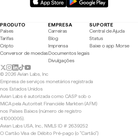
PRODUTO
EMPRESA
SUPORTE
Países
Carreiras
Central de Ajuda
Tarifas
Blog
Status
Cripto
Imprensa
Baixe o app Morse
Conversor de moedas
Documentos legais
Divulgações
© 2026 Avian Labs, Inc
Empresa de serviços monetários registrada
nos Estados Unidos
Avian Labs é autorizada como CASP sob o
MiCA pela Autoriteit Financiële Markten (AFM)
nos Países Baixos (número de registro
41000005).
Avian Labs USA, Inc., NMLS ID # 2639252
O Cartão Visa de Débito Pré-pago (o "Cartão")