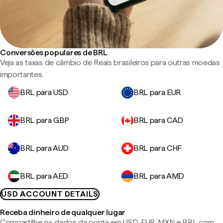
Conversões populares de BRL
Veja as taxas de câmbio de Reais brasileiros para outras moedas
importantes.
BRL para USD
BRL para EUR
BRL para GBP
BRL para CAD
BRL para AUD
BRL para CHF
BRL para AED
BRL para AMD
USD ACCOUNT DETAILS
Receba dinheiro de qualquer lugar
Compartilhe os dados da conta em USD, EUR, MXN e BRL com