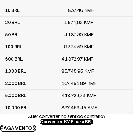
10
BRL
837
,46
KMF
20
BRL
1.674
,92
KMF
50
BRL
4.187
,30
KMF
100
BRL
8.374
,59
KMF
500
BRL
41.872
,97
KMF
1.000
BRL
83.745
,95
KMF
2.000
BRL
167.491
,89
KMF
5.000
BRL
418.729
,73
KMF
10.000
BRL
837.459
,45
KMF
Quer converter no sentido contrário?
Converter KMF para BRL
PAGAMENTOS