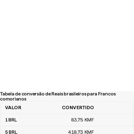
Tabela de conversão de Reais brasileiros para Francos
comorianos
VALOR
CONVERTIDO
Tabela de conversão de Reais brasileiros para Francos comorian
1
BRL
83
,75
KMF
5
BRL
418
,73
KMF