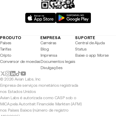
PRODUTO
EMPRESA
SUPORTE
Países
Carreiras
Central de Ajuda
Tarifas
Blog
Status
Cripto
Imprensa
Baixe o app Morse
Conversor de moedas
Documentos legais
Divulgações
© 2026 Avian Labs, Inc
Empresa de serviços monetários registrada
nos Estados Unidos
Avian Labs é autorizada como CASP sob o
MiCA pela Autoriteit Financiële Markten (AFM)
nos Países Baixos (número de registro