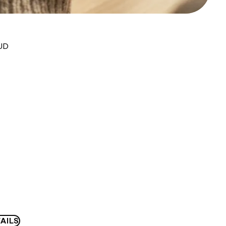
AUD
AILS