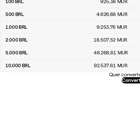
100
BRL
925
,38
MUR
500
BRL
4.626
,88
MUR
1.000
BRL
9.253
,76
MUR
2.000
BRL
18.507
,52
MUR
5.000
BRL
46.268
,81
MUR
10.000
BRL
92.537
,61
MUR
Quer converte
Convert