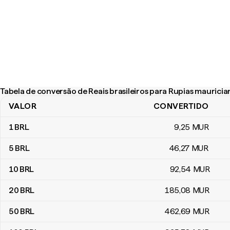
Tabela de conversão de Reais brasileiros para Rupias mauricia
VALOR
CONVERTIDO
Tabela de conversão de Reais brasileiros para Rupias mauricianas
1
BRL
9
,25
MUR
5
BRL
46
,27
MUR
10
BRL
92
,54
MUR
20
BRL
185
,08
MUR
50
BRL
462
,69
MUR