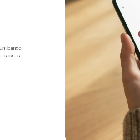
a um banco
s escusos.