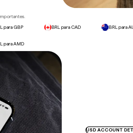
 importantes.
L para GBP
BRL para CAD
BRL para 
L para AMD
USD ACCOUNT DET