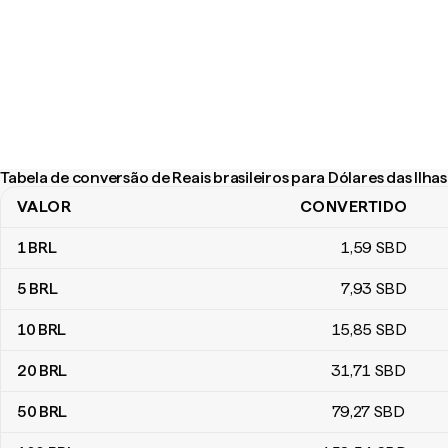
Tabela de conversão de Reais brasileiros para Dólares das Ilh
VALOR
CONVERTIDO
Tabela de conversão de Reais brasileiros para Dólares das Ilhas 
1
BRL
1
,59
SBD
5
BRL
7
,93
SBD
10
BRL
15
,85
SBD
20
BRL
31
,71
SBD
50
BRL
79
,27
SBD