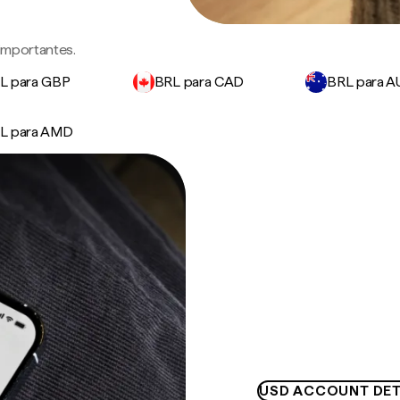
 importantes.
L para GBP
BRL para CAD
BRL para 
L para AMD
USD ACCOUNT DET