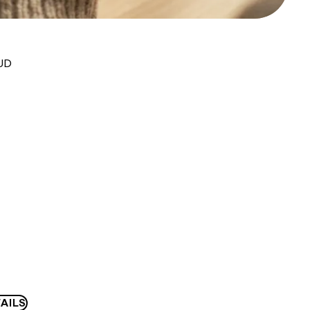
AUD
AILS