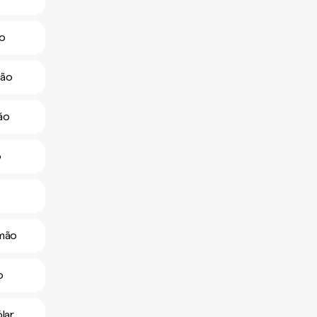
ão
mão
ão
o
omão
o
lar