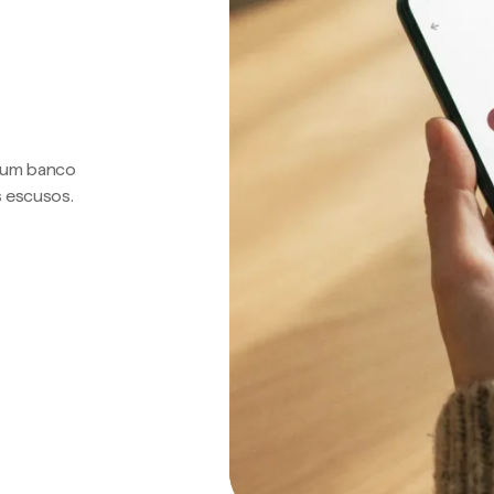
a um banco
s escusos.