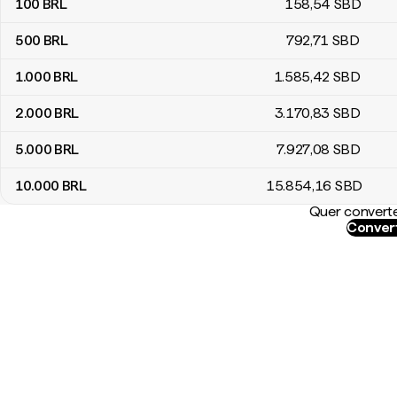
100
BRL
158
,54
SBD
500
BRL
792
,71
SBD
1.000
BRL
1.585
,42
SBD
2.000
BRL
3.170
,83
SBD
5.000
BRL
7.927
,08
SBD
10.000
BRL
15.854
,16
SBD
Quer converte
Convert