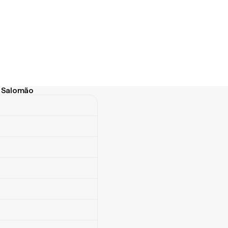
as Salomão
Salomão