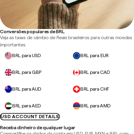
Conversões populares de BRL
Veja as taxas de câmbio de Reais brasileiros para outras moedas
importantes.
BRL para USD
BRL para EUR
BRL para GBP
BRL para CAD
BRL para AUD
BRL para CHF
BRL para AED
BRL para AMD
USD ACCOUNT DETAILS
Receba dinheiro de qualquer lugar
Compartilhe os dados da conta em USD, EUR, MXN e BRL com