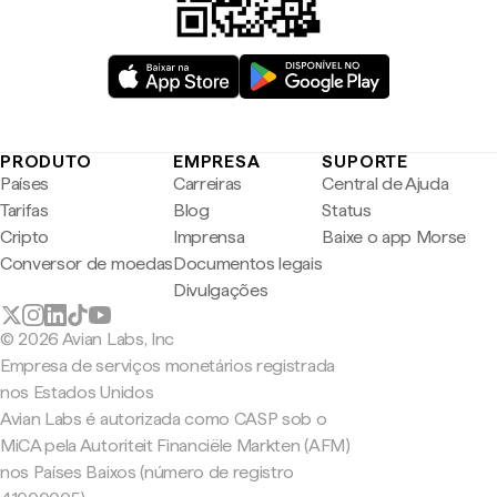
PRODUTO
EMPRESA
SUPORTE
Países
Carreiras
Central de Ajuda
Tarifas
Blog
Status
Cripto
Imprensa
Baixe o app Morse
Conversor de moedas
Documentos legais
Divulgações
© 2026 Avian Labs, Inc
Empresa de serviços monetários registrada
nos Estados Unidos
Avian Labs é autorizada como CASP sob o
MiCA pela Autoriteit Financiële Markten (AFM)
nos Países Baixos (número de registro