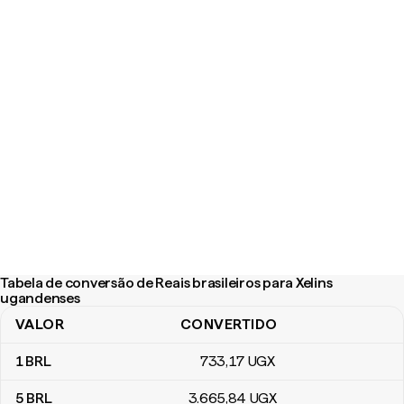
Tabela de conversão de Reais brasileiros para Xelins
ugandenses
VALOR
CONVERTIDO
Tabela de conversão de Reais brasileiros para Xelins ugandenses
1
BRL
733
,17
UGX
5
BRL
3.665
,84
UGX