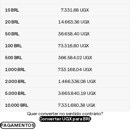
10
BRL
7.331
,68
UGX
20
BRL
14.663
,36
UGX
50
BRL
36.658
,40
UGX
100
BRL
73.316
,80
UGX
500
BRL
366.584
,02
UGX
1.000
BRL
733.168
,04
UGX
2.000
BRL
1.466.336
,08
UGX
5.000
BRL
3.665.840
,19
UGX
10.000
BRL
7.331.680
,38
UGX
Quer converter no sentido contrário?
Converter UGX para BRL
PAGAMENTOS