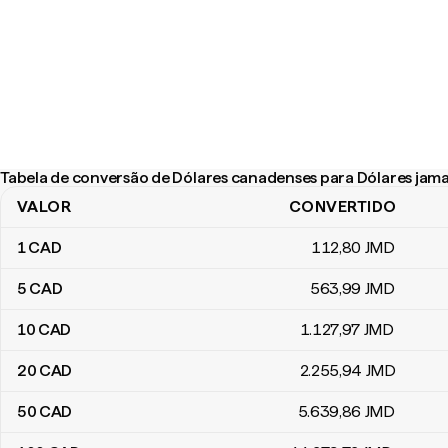
Tabela de conversão de Dólares canadenses para Dólares jam
VALOR
CONVERTIDO
Tabela de conversão de Dólares canadenses para Dólares jamai
1
CAD
112
,80
JMD
5
CAD
563
,99
JMD
10
CAD
1.127
,97
JMD
20
CAD
2.255
,94
JMD
50
CAD
5.639
,86
JMD