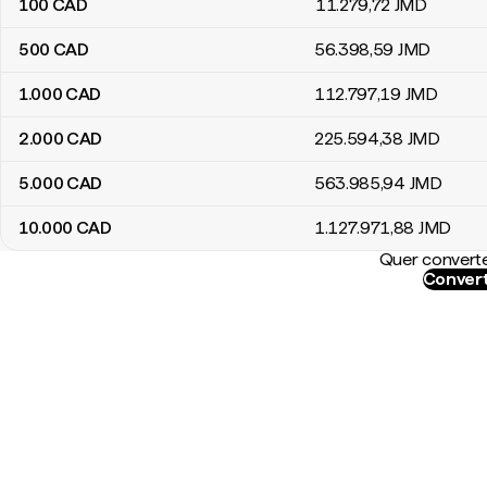
100
CAD
11.279
,72
JMD
500
CAD
56.398
,59
JMD
1.000
CAD
112.797
,19
JMD
2.000
CAD
225.594
,38
JMD
5.000
CAD
563.985
,94
JMD
10.000
CAD
1.127.971
,88
JMD
Quer converte
Convert