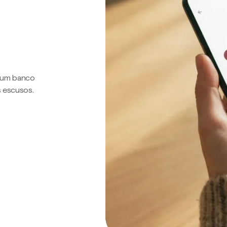
a um banco
s escusos.