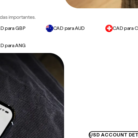
das importantes.
D para GBP
CAD para AUD
CAD para 
D para ANG
USD ACCOUNT DET