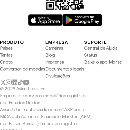
PRODUTO
EMPRESA
SUPORTE
Países
Carreiras
Central de Ajuda
Tarifas
Blog
Status
Cripto
Imprensa
Baixe o app Morse
Conversor de moedas
Documentos legais
Divulgações
© 2026 Avian Labs, Inc
Empresa de serviços monetários registrada
nos Estados Unidos
Avian Labs é autorizada como CASP sob o
MiCA pela Autoriteit Financiële Markten (AFM)
nos Países Baixos (número de registro