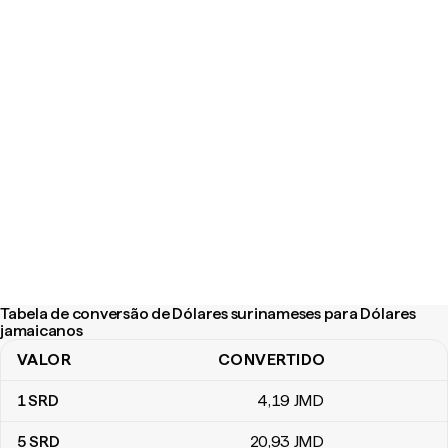
Tabela de conversão de Dólares surinameses para Dólares
jamaicanos
VALOR
CONVERTIDO
Tabela de conversão de Dólares surinameses para Dólares jamai
1
SRD
4
,19
JMD
5
SRD
20
,93
JMD