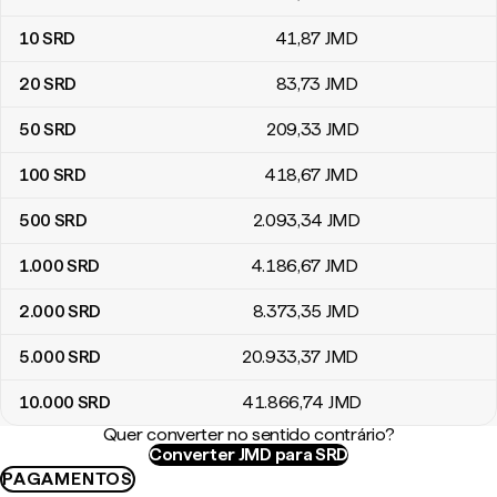
10
SRD
41
,87
JMD
20
SRD
83
,73
JMD
50
SRD
209
,33
JMD
100
SRD
418
,67
JMD
500
SRD
2.093
,34
JMD
1.000
SRD
4.186
,67
JMD
2.000
SRD
8.373
,35
JMD
5.000
SRD
20.933
,37
JMD
10.000
SRD
41.866
,74
JMD
Quer converter no sentido contrário?
Converter JMD para SRD
PAGAMENTOS