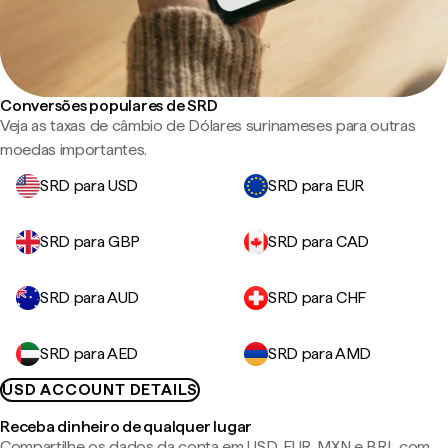
Conversões populares de SRD
Veja as taxas de câmbio de Dólares surinameses para outras
moedas importantes.
SRD para USD
SRD para EUR
SRD para GBP
SRD para CAD
SRD para AUD
SRD para CHF
SRD para AED
SRD para AMD
USD ACCOUNT DETAILS
Receba dinheiro de qualquer lugar
Compartilhe os dados da conta em USD, EUR, MXN e BRL com