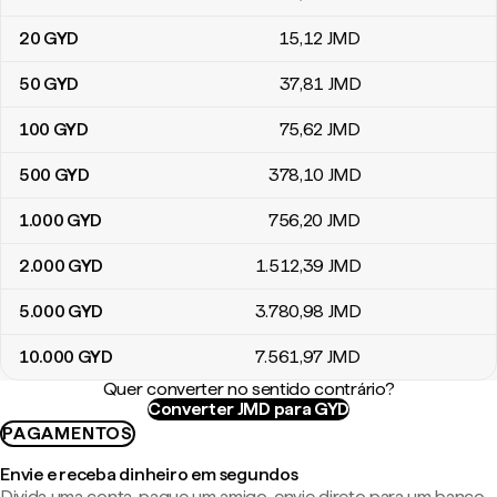
20
GYD
15
,12
JMD
50
GYD
37
,81
JMD
100
GYD
75
,62
JMD
500
GYD
378
,10
JMD
1.000
GYD
756
,20
JMD
2.000
GYD
1.512
,39
JMD
5.000
GYD
3.780
,98
JMD
10.000
GYD
7.561
,97
JMD
Quer converter no sentido contrário?
Converter JMD para GYD
PAGAMENTOS
Envie e receba dinheiro em segundos
Divida uma conta, pague um amigo, envie direto para um banco