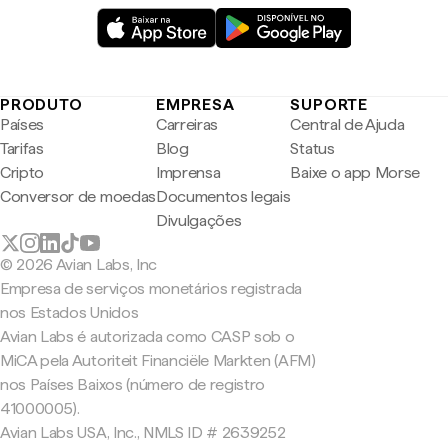
PRODUTO
EMPRESA
SUPORTE
Países
Carreiras
Central de Ajuda
Tarifas
Blog
Status
Cripto
Imprensa
Baixe o app Morse
Conversor de moedas
Documentos legais
Divulgações
© 2026 Avian Labs, Inc
Empresa de serviços monetários registrada
nos Estados Unidos
Avian Labs é autorizada como CASP sob o
MiCA pela Autoriteit Financiële Markten (AFM)
nos Países Baixos (número de registro
41000005).
Avian Labs USA, Inc., NMLS ID # 2639252