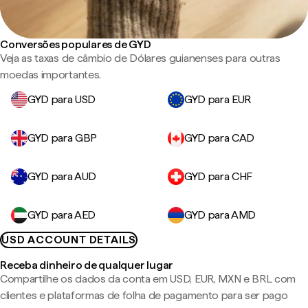
Conversões populares de GYD
Veja as taxas de câmbio de Dólares guianenses para outras
moedas importantes.
GYD para USD
GYD para EUR
GYD para GBP
GYD para CAD
GYD para AUD
GYD para CHF
GYD para AED
GYD para AMD
USD ACCOUNT DETAILS
Receba dinheiro de qualquer lugar
Compartilhe os dados da conta em USD, EUR, MXN e BRL com
clientes e plataformas de folha de pagamento para ser pago