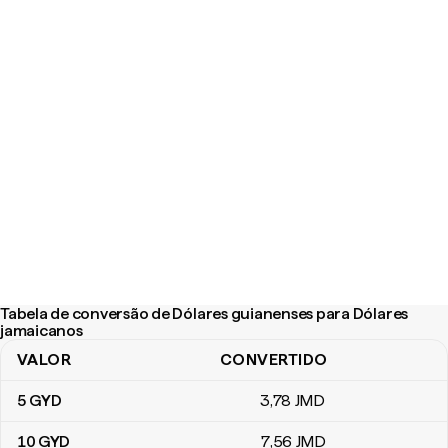
Tabela de conversão de Dólares guianenses para Dólares
jamaicanos
VALOR
CONVERTIDO
Tabela de conversão de Dólares guianenses para Dólares jamaic
5
GYD
3
,78
JMD
10
GYD
7
,56
JMD