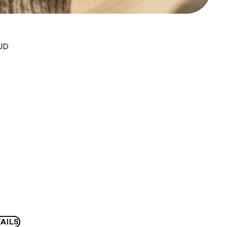
AUD
AILS