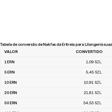
Tabela de conversão de Nakfas da Eritreia para Lilangenis suaz
VALOR
CONVERTIDO
Tabela de conversão de Nakfas da Eritreia para Lilangenis suazis
1
ERN
1
,09
SZL
5
ERN
5
,45
SZL
10
ERN
10
,91
SZL
20
ERN
21
,81
SZL
50
ERN
54
,53
SZL