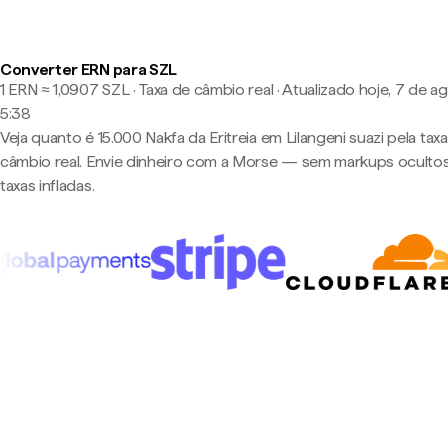
Converter ERN para SZL
1 ERN ≈ 1,0907 SZL · Taxa de câmbio real
·
Atualizado hoje, 7 de a
5:38
Veja quanto é 15.000 Nakfa da Eritreia em Lilangeni suazi pela tax
câmbio real. Envie dinheiro com a Morse — sem markups oculto
taxas infladas.