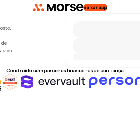
Baixar app
gosto,
a de
s, sem
Construído com parceiros financeiros de confiança