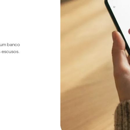
a um banco
s escusos.