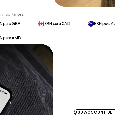
s importantes.
N para GBP
ERN para CAD
ERN para 
N para AMD
USD ACCOUNT DET