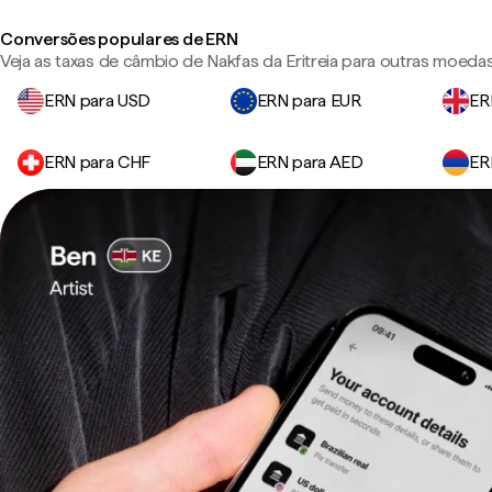
Conversões populares de ERN
Veja as taxas de câmbio de Nakfas da Eritreia para outras moeda
ERN para USD
ERN para EUR
ER
ERN para CHF
ERN para AED
ER