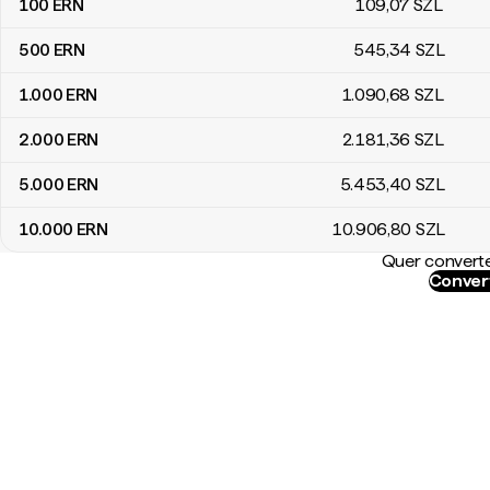
100
ERN
109
,07
SZL
500
ERN
545
,34
SZL
1.000
ERN
1.090
,68
SZL
2.000
ERN
2.181
,36
SZL
5.000
ERN
5.453
,40
SZL
10.000
ERN
10.906
,80
SZL
Quer converte
Convert