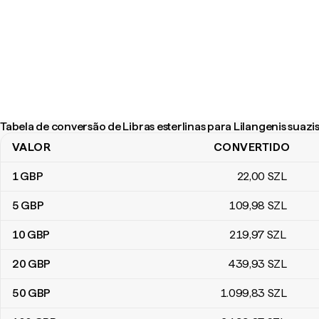
Tabela de conversão de Libras esterlinas para Lilangenis suazi
VALOR
CONVERTIDO
Tabela de conversão de Libras esterlinas para Lilangenis suazis
1
GBP
22
,00
SZL
5
GBP
109
,98
SZL
10
GBP
219
,97
SZL
20
GBP
439
,93
SZL
50
GBP
1.099
,83
SZL