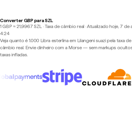
Converter GBP para SZL
1 GBP ≈ 21,9967 SZL · Taxa de câmbio real
·
Atualizado hoje, 7 de 
4:24
Veja quanto é 1.000 Libra esterlina em Lilangeni suazi pela taxa de
câmbio real. Envie dinheiro com a Morse — sem markups oculto
taxas infladas.