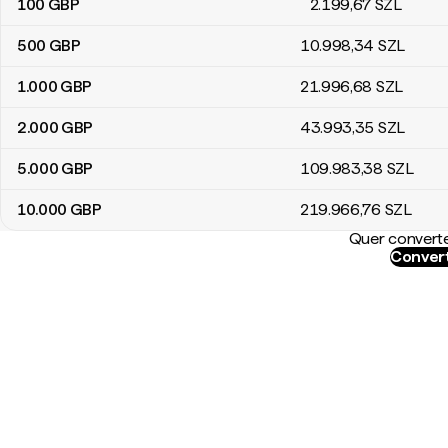
100
GBP
2.199
,67
SZL
500
GBP
10.998
,34
SZL
1.000
GBP
21.996
,68
SZL
2.000
GBP
43.993
,35
SZL
5.000
GBP
109.983
,38
SZL
10.000
GBP
219.966
,76
SZL
Quer converte
Convert