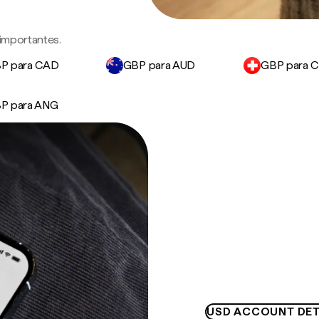
 importantes.
P para CAD
GBP para AUD
GBP para 
P para ANG
USD ACCOUNT DET