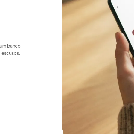
a um banco
s escusos.