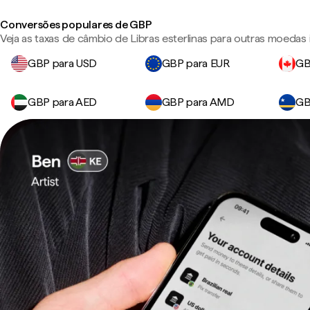
Conversões populares de GBP
Veja as taxas de câmbio de Libras esterlinas para outras moedas
GBP para USD
GBP para EUR
GB
GBP para AED
GBP para AMD
GB