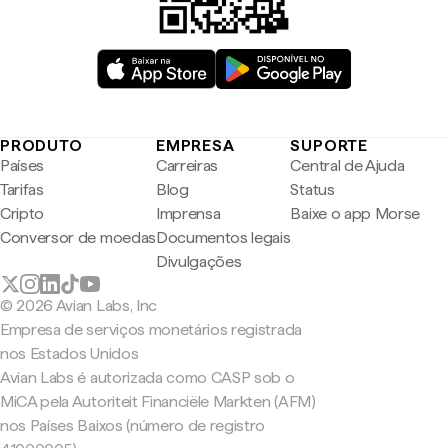
PRODUTO
EMPRESA
SUPORTE
Países
Carreiras
Central de Ajuda
Tarifas
Blog
Status
Cripto
Imprensa
Baixe o app Morse
Conversor de moedas
Documentos legais
Divulgações
© 2026 Avian Labs, Inc
Empresa de serviços monetários registrada
nos Estados Unidos
Avian Labs é autorizada como CASP sob o
MiCA pela Autoriteit Financiële Markten (AFM)
nos Países Baixos (número de registro