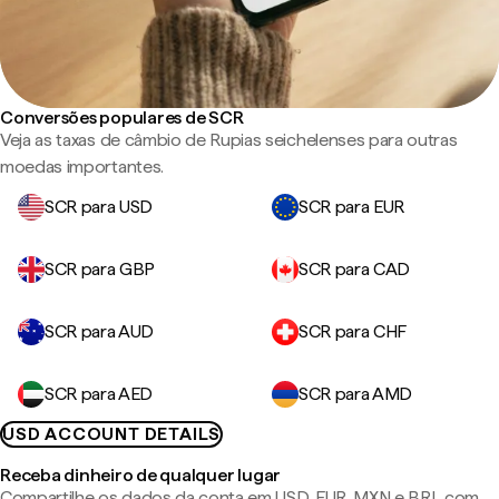
Conversões populares de SCR
Veja as taxas de câmbio de Rupias seichelenses para outras
moedas importantes.
SCR para USD
SCR para EUR
SCR para GBP
SCR para CAD
SCR para AUD
SCR para CHF
SCR para AED
SCR para AMD
USD ACCOUNT DETAILS
Receba dinheiro de qualquer lugar
Compartilhe os dados da conta em USD, EUR, MXN e BRL com