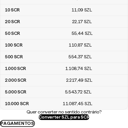
10
SCR
11
,09
SZL
20
SCR
22
,17
SZL
50
SCR
55
,44
SZL
100
SCR
110
,87
SZL
500
SCR
554
,37
SZL
1.000
SCR
1.108
,74
SZL
2.000
SCR
2.217
,49
SZL
5.000
SCR
5.543
,72
SZL
10.000
SCR
11.087
,45
SZL
Quer converter no sentido contrário?
Converter SZL para SCR
PAGAMENTOS