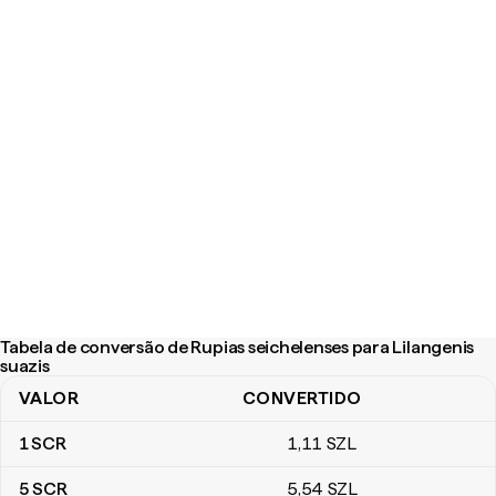
Tabela de conversão de Rupias seichelenses para Lilangenis
suazis
VALOR
CONVERTIDO
Tabela de conversão de Rupias seichelenses para Lilangenis suaz
1
SCR
1
,11
SZL
5
SCR
5
,54
SZL