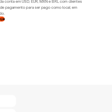
da conta em USD, EUR, MXN e BRL com clientes
a de pagamento para ser pago como local, em
do.
oje