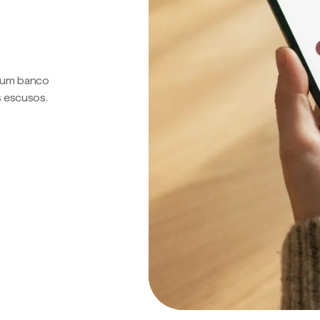
a um banco
s escusos.