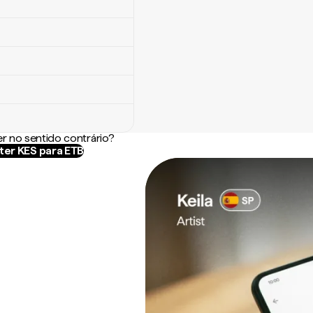
r no sentido contrário?
ter KES para ETB