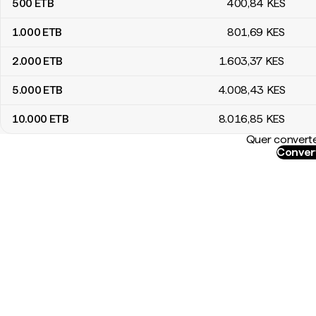
500
ETB
400
,84
KES
1.000
ETB
801
,69
KES
2.000
ETB
1.603
,37
KES
5.000
ETB
4.008
,43
KES
10.000
ETB
8.016
,85
KES
Quer converte
Conver