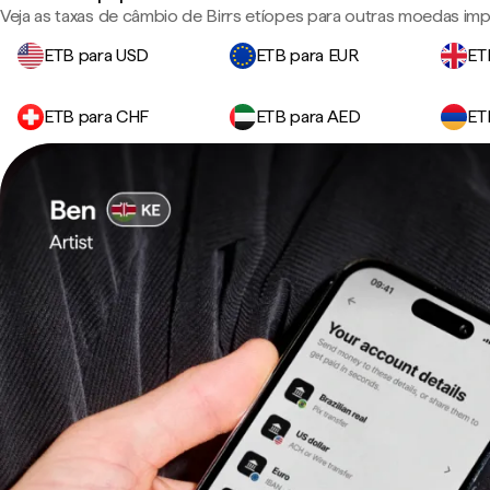
Veja as taxas de câmbio de Birrs etíopes para outras moedas imp
ETB para USD
ETB para EUR
ET
ETB para CHF
ETB para AED
ET