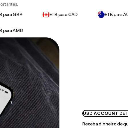
ortantes.
B para GBP
ETB para CAD
ETB para A
B para AMD
USD ACCOUNT DET
Receba dinheiro de q