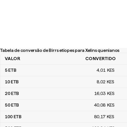
Tabela de conversão de Birrs etíopes para Xelins quenianos
VALOR
CONVERTIDO
Tabela de conversão de Birrs etíopes para Xelins quenianos
5
ETB
4
,01
KES
10
ETB
8
,02
KES
20
ETB
16
,03
KES
50
ETB
40
,08
KES
100
ETB
80
,17
KES