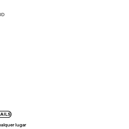
UD
AILS
ualquer lugar