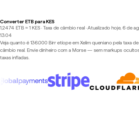
Converter ETB para KES
1,2474 ETB ≈ 1 KES · Taxa de câmbio real
·
Atualizado hoje, 6 de a
13:04
Veja quanto é 136.000 Birr etíope em Xelim queniano pela taxa de
câmbio real. Envie dinheiro com a Morse — sem markups oculto
taxas infladas.