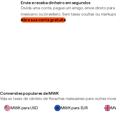
Envie e receba dinheiro em segundos
Divida uma conta, pague um amigo, envie direto par
mexicano ou brasileiro. Sem taxas ocultas ou markup
Abra sua conta gratuita
Conversões populares de MWK
Veja as taxas de câmbio de Kwachas malauianas para outras moe
MWK para USD
MWK para EUR
MW