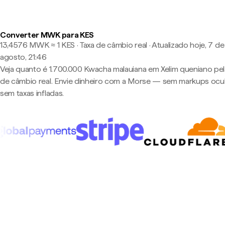
Converter MWK para KES
13,4576 MWK ≈ 1 KES · Taxa de câmbio real
·
Atualizado hoje, 7 de
agosto, 21:46
Veja quanto é 1.700.000 Kwacha malauiana em Xelim queniano pel
de câmbio real. Envie dinheiro com a Morse — sem markups ocul
sem taxas infladas.