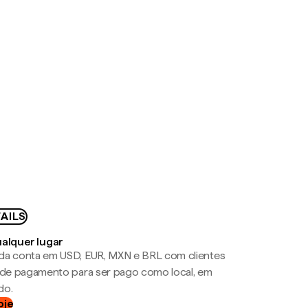
AILS
ualquer lugar
da conta em USD, EUR, MXN e BRL com clientes
a de pagamento para ser pago como local, em
do.
oje