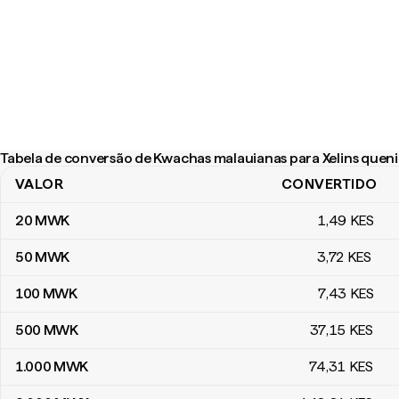
Tabela de conversão de Kwachas malauianas para Xelins quen
VALOR
CONVERTIDO
Tabela de conversão de Kwachas malauianas para Xelins quenian
20
MWK
1
,49
KES
50
MWK
3
,72
KES
100
MWK
7
,43
KES
500
MWK
37
,15
KES
1.000
MWK
74
,31
KES