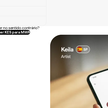
r no sentido contrário?
er KES para MWK