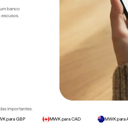
a um banco
s escusos.
das importantes.
K para GBP
MWK para CAD
MWK para 