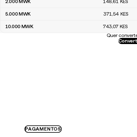
2.000
MWK
148
,61
KES
5.000
MWK
371
,54
KES
10.000
MWK
743
,07
KES
Quer converte
Convert
PAGAMENTOS