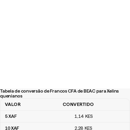
Tabela de conversão de Francos CFA de BEAC para Xelins
quenianos
VALOR
CONVERTIDO
Tabela de conversão de Francos CFA de BEAC para Xelins queni
5
XAF
1
,14
KES
10
XAF
2
,28
KES