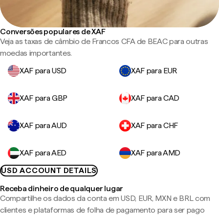
Conversões populares de XAF
Veja as taxas de câmbio de Francos CFA de BEAC para outras
moedas importantes.
XAF para USD
XAF para EUR
XAF para GBP
XAF para CAD
XAF para AUD
XAF para CHF
XAF para AED
XAF para AMD
USD ACCOUNT DETAILS
Receba dinheiro de qualquer lugar
Compartilhe os dados da conta em USD, EUR, MXN e BRL com
clientes e plataformas de folha de pagamento para ser pago