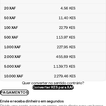
20
XAF
4
,56
KES
50
XAF
11
,40
KES
100
XAF
22
,79
KES
500
XAF
113
,97
KES
1.000
XAF
227
,95
KES
2.000
XAF
455
,89
KES
5.000
XAF
1.139
,73
KES
10.000
XAF
2.279
,46
KES
Quer converter no sentido contrário?
Converter KES para XAF
PAGAMENTOS
Envie e receba dinheiro em segundos
Divida uma conta, pague um amigo, envie direto para um banco