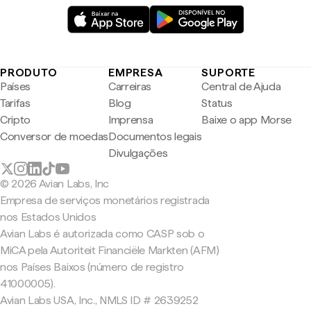
PRODUTO
EMPRESA
SUPORTE
Países
Carreiras
Central de Ajuda
Tarifas
Blog
Status
Cripto
Imprensa
Baixe o app Morse
Conversor de moedas
Documentos legais
Divulgações
© 2026 Avian Labs, Inc
Empresa de serviços monetários registrada
nos Estados Unidos
Avian Labs é autorizada como CASP sob o
MiCA pela Autoriteit Financiële Markten (AFM)
nos Países Baixos (número de registro
41000005).
Avian Labs USA, Inc., NMLS ID # 2639252