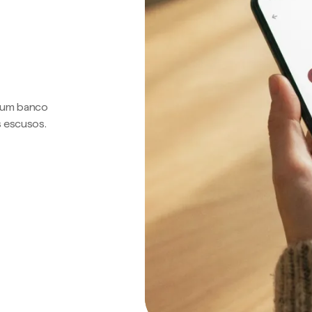
a um banco
s escusos.