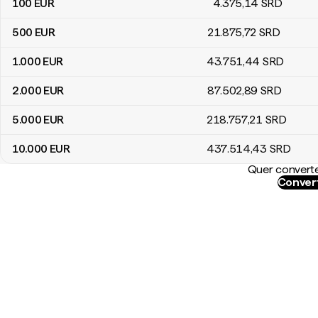
100
EUR
4.375
,14
SRD
500
EUR
21.875
,72
SRD
1.000
EUR
43.751
,44
SRD
2.000
EUR
87.502
,89
SRD
5.000
EUR
218.757
,21
SRD
10.000
EUR
437.514
,43
SRD
Quer converte
Convert