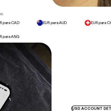
es.
R para CAD
EUR para AUD
EUR para C
R para ANG
USD ACCOUNT DET