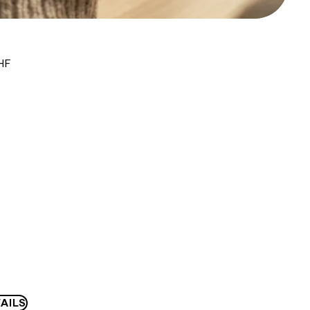
HF
AILS