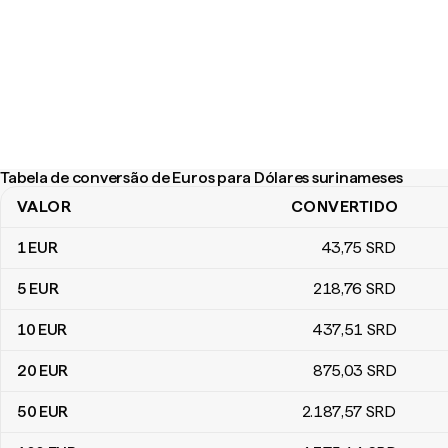
Tabela de conversão de Euros para Dólares surinameses
VALOR
CONVERTIDO
Tabela de conversão de Euros para Dólares surinameses
1
EUR
43
,75
SRD
5
EUR
218
,76
SRD
10
EUR
437
,51
SRD
20
EUR
875
,03
SRD
50
EUR
2.187
,57
SRD