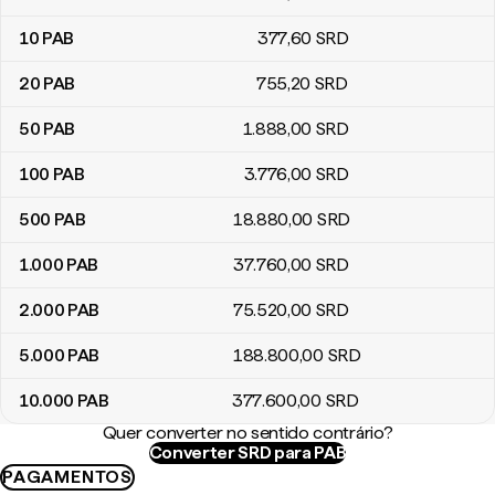
10
PAB
377
,60
SRD
20
PAB
755
,20
SRD
50
PAB
1.888
,00
SRD
100
PAB
3.776
,00
SRD
500
PAB
18.880
,00
SRD
1.000
PAB
37.760
,00
SRD
2.000
PAB
75.520
,00
SRD
5.000
PAB
188.800
,00
SRD
10.000
PAB
377.600
,00
SRD
Quer converter no sentido contrário?
Converter SRD para PAB
PAGAMENTOS