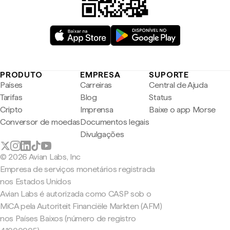
PRODUTO
EMPRESA
SUPORTE
Países
Carreiras
Central de Ajuda
Tarifas
Blog
Status
Cripto
Imprensa
Baixe o app Morse
Conversor de moedas
Documentos legais
Divulgações
© 2026 Avian Labs, Inc
Empresa de serviços monetários registrada
nos Estados Unidos
Avian Labs é autorizada como CASP sob o
MiCA pela Autoriteit Financiële Markten (AFM)
nos Países Baixos (número de registro