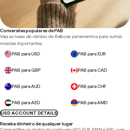
Conversões populares de PAB
Veja as taxas de câmbio de Balboas panamenhos para outras
moedas importantes.
PAB para USD
PAB para EUR
PAB para GBP
PAB para CAD
PAB para AUD
PAB para CHF
PAB para AED
PAB para AMD
USD ACCOUNT DETAILS
Receba dinheiro de qualquer lugar
Compartilhe os dados da conta em USD, EUR, MXN e BRL com