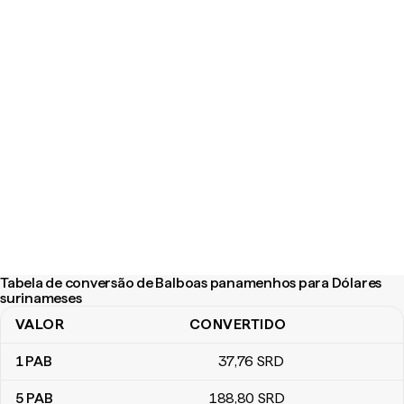
Tabela de conversão de Balboas panamenhos para Dólares
surinameses
VALOR
CONVERTIDO
Tabela de conversão de Balboas panamenhos para Dólares suri
1
PAB
37
,76
SRD
5
PAB
188
,80
SRD