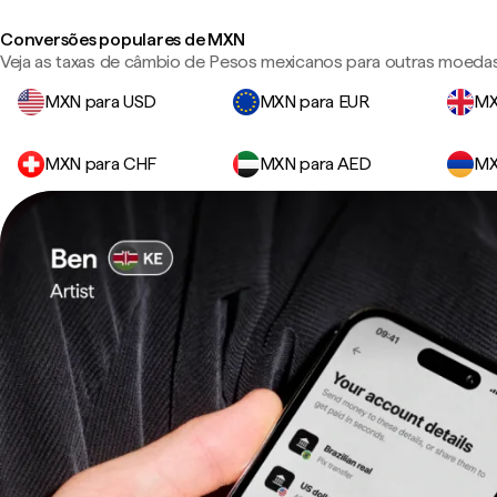
Conversões populares de MXN
Veja as taxas de câmbio de Pesos mexicanos para outras moedas
MXN para USD
MXN para EUR
MX
MXN para CHF
MXN para AED
MX