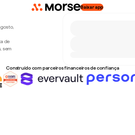
Baixar app
agosto,
xa de
s, sem
Construído com parceiros financeiros de confiança