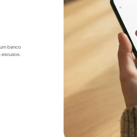
a um banco
s escusos.