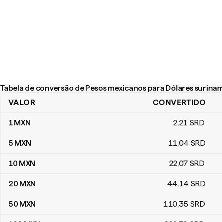
Tabela de conversão de Pesos mexicanos para Dólares surina
VALOR
CONVERTIDO
Tabela de conversão de Pesos mexicanos para Dólares surinam
1
MXN
2
,21
SRD
5
MXN
11
,04
SRD
10
MXN
22
,07
SRD
20
MXN
44
,14
SRD
50
MXN
110
,35
SRD