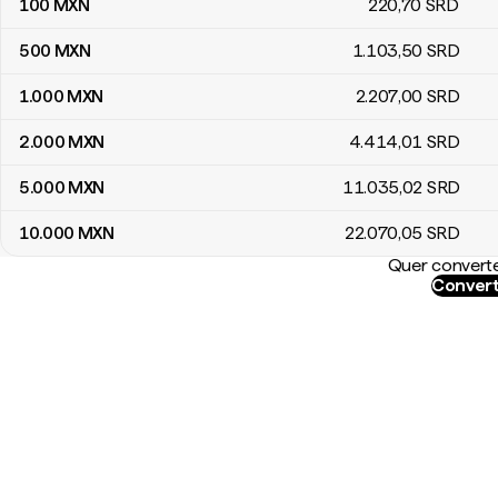
100
MXN
220
,70
SRD
500
MXN
1.103
,50
SRD
1.000
MXN
2.207
,00
SRD
2.000
MXN
4.414
,01
SRD
5.000
MXN
11.035
,02
SRD
10.000
MXN
22.070
,05
SRD
Quer converte
Convert