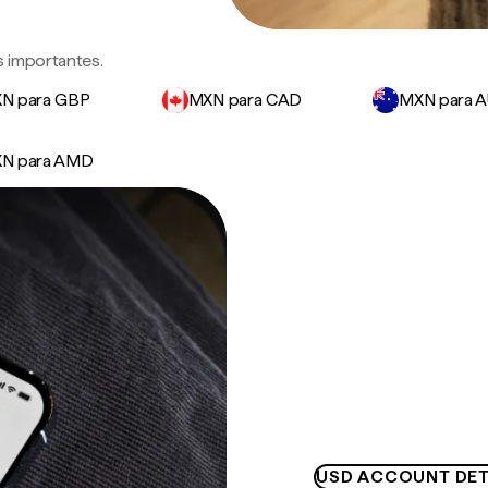
 importantes.
N para GBP
MXN para CAD
MXN para 
N para AMD
USD ACCOUNT DET