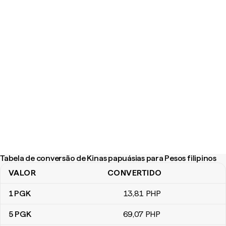
Tabela de conversão de Kinas papuásias para Pesos filipinos
VALOR
CONVERTIDO
Tabela de conversão de Kinas papuásias para Pesos filipinos
1
PGK
13
,81
PHP
5
PGK
69
,07
PHP