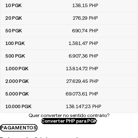
10
PGK
138
,15
PHP
20
PGK
276
,29
PHP
50
PGK
690
,74
PHP
100
PGK
1.381
,47
PHP
500
PGK
6.907
,36
PHP
1.000
PGK
13.814
,72
PHP
2.000
PGK
27.629
,45
PHP
5.000
PGK
69.073
,61
PHP
10.000
PGK
138.147
,23
PHP
Quer converter no sentido contrário?
Converter PHP para PGK
PAGAMENTOS