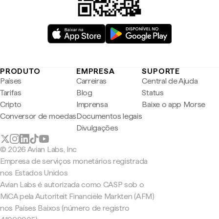
PRODUTO
EMPRESA
SUPORTE
Países
Carreiras
Central de Ajuda
Tarifas
Blog
Status
Cripto
Imprensa
Baixe o app Morse
Conversor de moedas
Documentos legais
Divulgações
© 2026 Avian Labs, Inc
Empresa de serviços monetários registrada
nos Estados Unidos
Avian Labs é autorizada como CASP sob o
MiCA pela Autoriteit Financiële Markten (AFM)
nos Países Baixos (número de registro