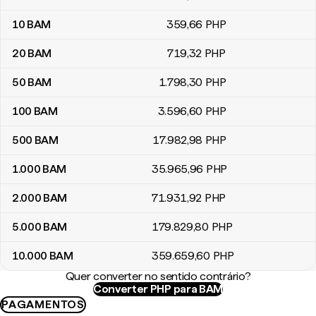
10
BAM
359
,66
PHP
20
BAM
719
,32
PHP
50
BAM
1.798
,30
PHP
100
BAM
3.596
,60
PHP
500
BAM
17.982
,98
PHP
1.000
BAM
35.965
,96
PHP
2.000
BAM
71.931
,92
PHP
5.000
BAM
179.829
,80
PHP
10.000
BAM
359.659
,60
PHP
Quer converter no sentido contrário?
Converter PHP para BAM
PAGAMENTOS