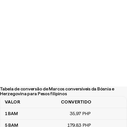
Tabela de conversão de Marcos conversíveis da Bósnia e
Herzegovina para Pesos filipinos
VALOR
CONVERTIDO
Tabela de conversão de Marcos conversíveis da Bósnia e Herzego
1
BAM
35
,97
PHP
5
BAM
179
,83
PHP