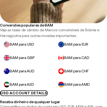
Conversões populares de BAM
Veja as taxas de câmbio de Marcos conversíveis da Bósnia e
Herzegovina para outras moedas importantes.
BAM para USD
BAM para EUR
BAM para GBP
BAM para CAD
BAM para AUD
BAM para CHF
BAM para AED
BAM para AMD
USD ACCOUNT DETAILS
Receba dinheiro de qualquer lugar
Compartilhe os dados da conta em USD, EUR, MXN e BRL com