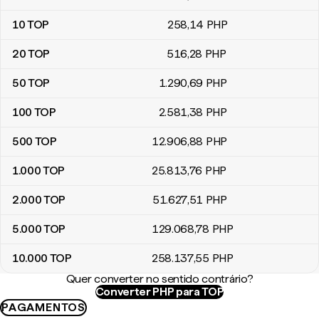
10
TOP
258
,14
PHP
20
TOP
516
,28
PHP
50
TOP
1.290
,69
PHP
100
TOP
2.581
,38
PHP
500
TOP
12.906
,88
PHP
1.000
TOP
25.813
,76
PHP
2.000
TOP
51.627
,51
PHP
5.000
TOP
129.068
,78
PHP
10.000
TOP
258.137
,55
PHP
Quer converter no sentido contrário?
Converter PHP para TOP
PAGAMENTOS