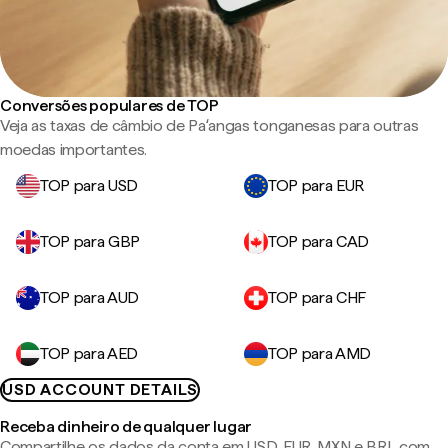
Conversões populares de TOP
Veja as taxas de câmbio de Paʻangas tonganesas para outras
moedas importantes.
TOP para USD
TOP para EUR
TOP para GBP
TOP para CAD
TOP para AUD
TOP para CHF
TOP para AED
TOP para AMD
USD ACCOUNT DETAILS
Receba dinheiro de qualquer lugar
Compartilhe os dados da conta em USD, EUR, MXN e BRL com