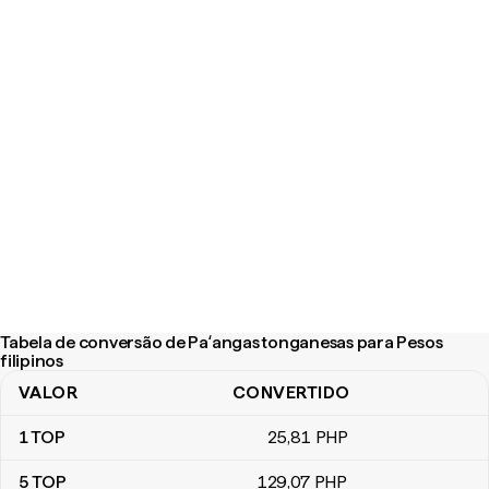
Tabela de conversão de Paʻangas tonganesas para Pesos
filipinos
VALOR
CONVERTIDO
Tabela de conversão de Paʻangas tonganesas para Pesos filipino
1
TOP
25
,81
PHP
5
TOP
129
,07
PHP