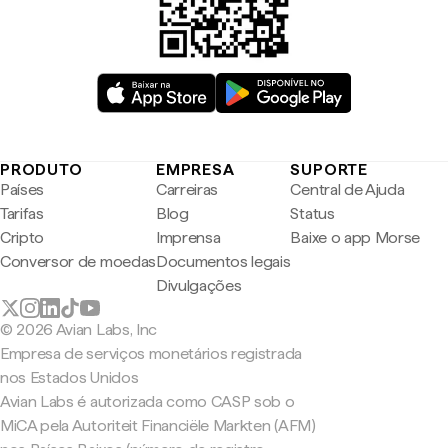
PRODUTO
EMPRESA
SUPORTE
Países
Carreiras
Central de Ajuda
Tarifas
Blog
Status
Cripto
Imprensa
Baixe o app Morse
Conversor de moedas
Documentos legais
Divulgações
© 2026 Avian Labs, Inc
Empresa de serviços monetários registrada
nos Estados Unidos
Avian Labs é autorizada como CASP sob o
MiCA pela Autoriteit Financiële Markten (AFM)