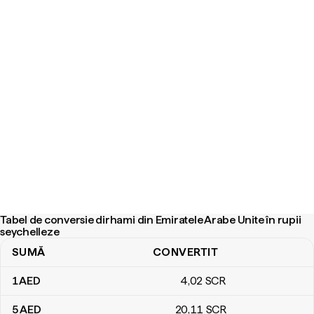
Tabel de conversie dirhami din Emiratele Arabe Unite în rupii
seychelleze
SUMĂ
CONVERTIT
Tabel de conversie dirhami din Emiratele Arabe Unite în rupii seyc
1
AED
4
,02
SCR
5
AED
20
,11
SCR