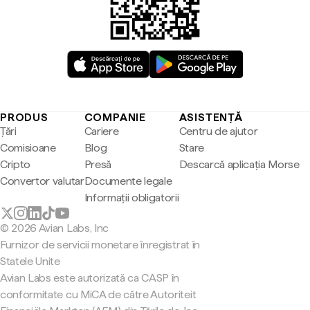
PRODUS
COMPANIE
ASISTENȚĂ
Țări
Cariere
Centru de ajutor
Comisioane
Blog
Stare
Cripto
Presă
Descarcă aplicația Morse
Convertor valutar
Documente legale
Informații obligatorii
© 2026 Avian Labs, Inc
Furnizor de servicii monetare înregistrat în
Statele Unite
Avian Labs este autorizată ca CASP în
conformitate cu MiCA de către Autoriteit