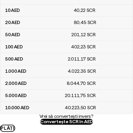
10
AED
40
,22
SCR
20
AED
80
,45
SCR
50
AED
201
,12
SCR
100
AED
402
,23
SCR
500
AED
2.011
,17
SCR
1.000
AED
4.022
,35
SCR
2.000
AED
8.044
,70
SCR
5.000
AED
20.111
,75
SCR
10.000
AED
40.223
,50
SCR
Vrei să convertești invers?
Convertește SCR în AED
PLĂȚI