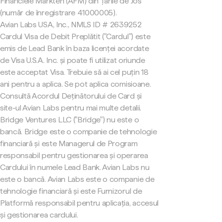
Financiële Markten (AFM) din Țările de Jos
(număr de înregistrare 41000005).
Avian Labs USA, Inc., NMLS ID # 2639252
Cardul Visa de Debit Preplătit ("Cardul") este
emis de Lead Bank în baza licenței acordate
de Visa U.S.A. Inc. și poate fi utilizat oriunde
este acceptat Visa. Trebuie să ai cel puțin 18
ani pentru a aplica. Se pot aplica comisioane.
Consultă Acordul Deținătorului de Card și
site-ul Avian Labs pentru mai multe detalii.
Bridge Ventures LLC ("Bridge") nu este o
bancă. Bridge este o companie de tehnologie
financiară și este Managerul de Program
responsabil pentru gestionarea și operarea
Cardului în numele Lead Bank. Avian Labs nu
este o bancă. Avian Labs este o companie de
tehnologie financiară și este Furnizorul de
Platformă responsabil pentru aplicația, accesul
și gestionarea cardului.