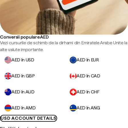
Conversii populare AED
Vezi cursurile de schimb de la dirhami din Emiratele Arabe Unite la
alte valute importante.
AED în USD
AED în EUR
AED în GBP
AED în CAD
AED în AUD
AED în CHF
AED în AMD
AED în ANG
USD ACCOUNT DETAILS