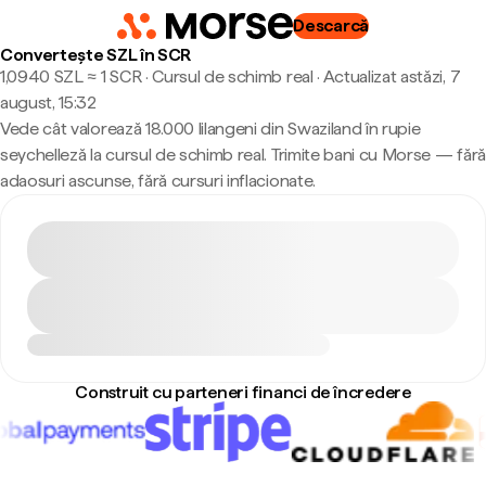
Descarcă
Convertește SZL în SCR
1,0940 SZL ≈ 1 SCR · Cursul de schimb real
·
Actualizat astăzi, 7
august, 15:32
Vede cât valorează 18.000 lilangeni din Swaziland în rupie
seychelleză la cursul de schimb real. Trimite bani cu Morse — fără
adaosuri ascunse, fără cursuri inflacionate.
Construit cu parteneri financi de încredere