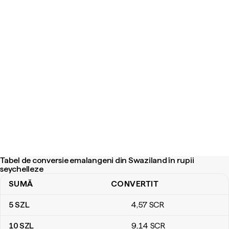
Tabel de conversie emalangeni din Swaziland în rupii
seychelleze
SUMĂ
CONVERTIT
Tabel de conversie emalangeni din Swaziland în rupii seychelleze
5
SZL
4
,57
SCR
10
SZL
9
,14
SCR