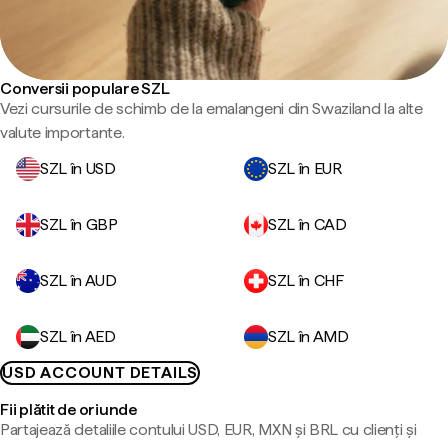
Conversii populare SZL
Vezi cursurile de schimb de la emalangeni din Swaziland la alte
valute importante.
SZL în USD
SZL în EUR
SZL în GBP
SZL în CAD
SZL în AUD
SZL în CHF
SZL în AED
SZL în AMD
USD ACCOUNT DETAILS
Fii plătit de oriunde
Partajează detaliile contului USD, EUR, MXN și BRL cu clienți și