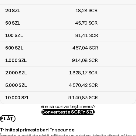
20
SZL
18
,28
SCR
50
SZL
45
,70
SCR
100
SZL
91
,41
SCR
500
SZL
457
,04
SCR
1.000
SZL
914
,08
SCR
2.000
SZL
1.828
,17
SCR
5.000
SZL
4.570
,42
SCR
10.000
SZL
9.140
,83
SCR
Vrei să convertești invers?
Convertește SCR în SZL
PLĂȚI
Trimite și primește bani în secunde
Împarte o notă de plată, plătește un prieten, trimite direct către o