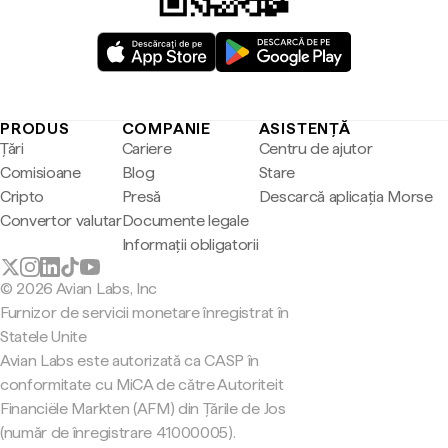
PRODUS
COMPANIE
ASISTENȚĂ
Țări
Cariere
Centru de ajutor
Comisioane
Blog
Stare
Cripto
Presă
Descarcă aplicația Morse
Convertor valutar
Documente legale
Informații obligatorii
© 2026 Avian Labs, Inc
Furnizor de servicii monetare înregistrat în
Statele Unite
Avian Labs este autorizată ca CASP în
conformitate cu MiCA de către Autoriteit
Financiële Markten (AFM) din Țările de Jos
(număr de înregistrare 41000005).