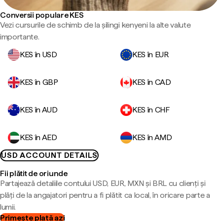
Conversii populare KES
Vezi cursurile de schimb de la șilingi kenyeni la alte valute
importante.
KES în USD
KES în EUR
KES în GBP
KES în CAD
KES în AUD
KES în CHF
KES în AED
KES în AMD
USD ACCOUNT DETAILS
Fii plătit de oriunde
Partajează detaliile contului USD, EUR, MXN și BRL cu clienți și
plăți de la angajatori pentru a fi plătit ca local, în oricare parte a
lumii.
Primește plată azi