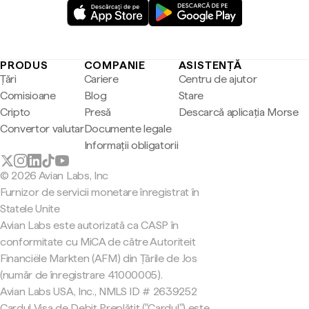
PRODUS
COMPANIE
ASISTENȚĂ
Țări
Cariere
Centru de ajutor
Comisioane
Blog
Stare
Cripto
Presă
Descarcă aplicația Morse
Convertor valutar
Documente legale
Informații obligatorii
© 2026 Avian Labs, Inc
Furnizor de servicii monetare înregistrat în
Statele Unite
Avian Labs este autorizată ca CASP în
conformitate cu MiCA de către Autoriteit
Financiële Markten (AFM) din Țările de Jos
(număr de înregistrare 41000005).
Avian Labs USA, Inc., NMLS ID # 2639252
Cardul Visa de Debit Preplătit ("Cardul") este