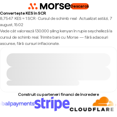
Descarcă
Convertește KES în SCR
8,7547 KES ≈ 1 SCR · Cursul de schimb real
·
Actualizat astăzi, 7
august, 15:02
Vede cât valorează 130.000 șiling kenyan în rupie seychelleză la
cursul de schimb real. Trimite bani cu Morse — fără adaosuri
ascunse, fără cursuri inflacionate.
Construit cu parteneri financi de încredere