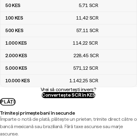
50
KES
5
,71
SCR
100
KES
11
,42
SCR
500
KES
57
,11
SCR
1.000
KES
114
,22
SCR
2.000
KES
228
,45
SCR
5.000
KES
571
,12
SCR
10.000
KES
1.142
,25
SCR
Vrei să convertești invers?
Convertește SCR în KES
PLĂȚI
Trimite și primește bani în secunde
Împarte o notă de plată, plătește un prieten, trimite direct către o
bancă mexicană sau braziliană. Fără taxe ascunse sau marje
ascunse.