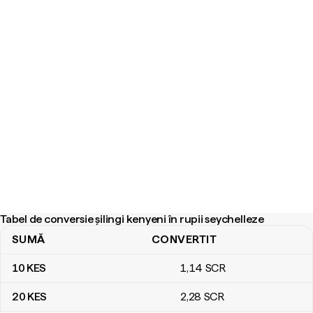
Tabel de conversie șilingi kenyeni în rupii seychelleze
SUMĂ
CONVERTIT
Tabel de conversie șilingi kenyeni în rupii seychelleze
10
KES
1
,14
SCR
20
KES
2
,28
SCR